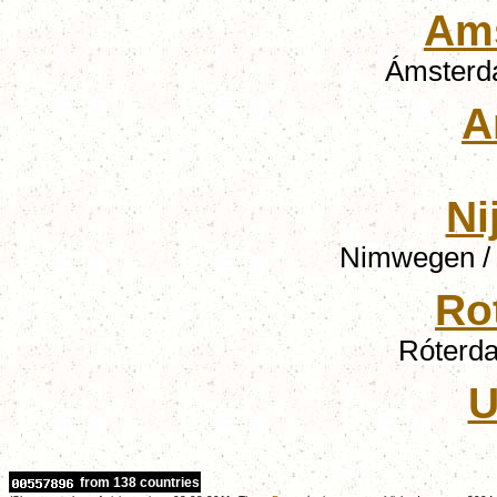
Am
Ámsterd
A
Ni
Nimwegen /
Ro
Róterd
U
from 138 countries