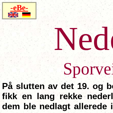
-eBe-
Ned
Sporvei
På slutten av det 19. og 
fikk en lang rekke neder
dem ble nedlagt allerede 