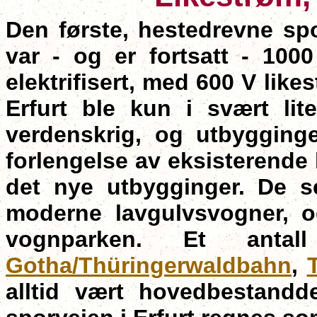
Den første, hestedrevne spo
var - og er fortsatt - 100
elektrifisert, med 600 V likes
Erfurt ble kun i svært li
verdenskrig, og utbygging
forlengelse av eksisterende
det nye utbygginger. De s
moderne lavgulvsvogner, o
vognparken. Et anta
Gotha/Thüringerwaldbahn
,
alltid vært hovedbestanddel