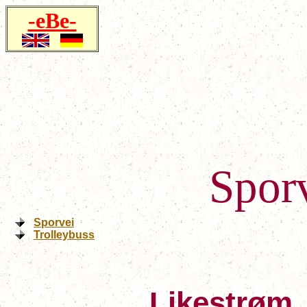
-eBe-
Sporv
Sporvei
Trolleybuss
Likestrøm,