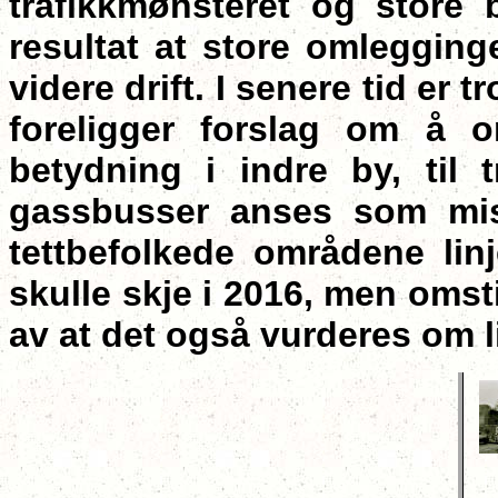
trafikkmønsteret og store
resultat at store omlegging
videre drift. I senere tid er t
foreligger forslag om å o
betydning i indre by, til
gassbusser anses som mis
tettbefolkede områdene linj
skulle skje i 2016, men omsti
av at det også vurderes om l