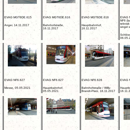
EVAG MGT6DE.615
EVAG MGT6DE.616
EVAG MGT6DE.616
EVAG 
NF6 (la
teknisk
Anger, 14.11.2017
Bahnhofstraße,
Hauptbahnhof,
singel 
16.11.2017
16.11.2017
Schlöss
06.05.
EVAG NF6.627
EVAG NF6.627
EVAG NF6.628
EVAG 
Messe, 05.05.2021
Hauptbahnhof,
Bahnhofstraße / Willy-
Hauptb
05.05.2021
Brandt-Platz, 16.11.2017
16.11.