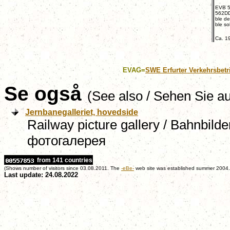
EVB 5
562DD
ble d
ble sol
Ca. 1
EVAG
=
SWE Erfurter Verkehrsbet
Se også
(See also / Sehen Sie a
Jernbanegalleriet, hovedside
Railway picture gallery / Bahnbild
фотогалерея
from 141 countries
(Shows number of visitors since 03.08.2011. The
-eBe-
web site was established summer 2004.
Last update: 24.08.2022