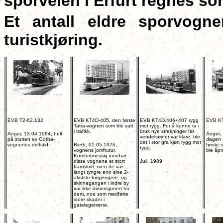
sporveien i Erfurt regnes so
Et antall eldre sporvogn
turistkjøring.
EVB T2-62.132
EVB KT4D-405, den første
EVB KT4D.406+407 rygg
EVB K
Tatra-vognen som ble satt
mot rygg. For å kunne ta i
i trafikk.
bruk nye strekninger før
Anger, 13.04.1984, helt
Anger,
vendelsøyfer var klare, ble
på slutten av Gotha-
dagen 1
det i stor gra kjørt rygg mot
vognenes driftstid.
Rieth, 01.05.1976,
første s
rygg.
vognens jomfrutur.
ble åpn
Komfortmessig innebar
disse vognene et stort
Juli, 1989
framskritt, men de var
langt tyngre enn sine 2-
akslete forgjengere, og
skinnegangen i indre by
var ikke dimensjonert for
dem, noe som medførte
store skader i
gatelegemene.