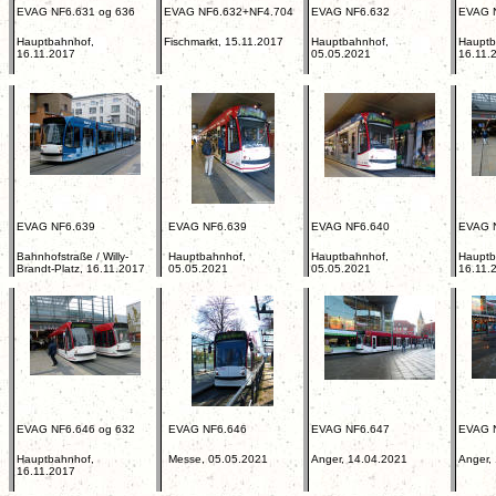
EVAG NF6.631 og 636
EVAG NF6.632+NF4.704
EVAG NF6.632
EVAG 
Hauptbahnhof,
Fischmarkt, 15.11.2017
Hauptbahnhof,
Hauptb
16.11.2017
05.05.2021
16.11.
EVAG NF6.639
EVAG NF6.639
EVAG NF6.640
EVAG 
Bahnhofstraße / Willy-
Hauptbahnhof,
Hauptbahnhof,
Hauptb
Brandt-Platz, 16.11.2017
05.05.2021
05.05.2021
16.11.
EVAG NF6.646 og 632
EVAG NF6.646
EVAG NF6.647
EVAG 
Hauptbahnhof,
Messe, 05.05.2021
Anger, 14.04.2021
Anger,
16.11.2017