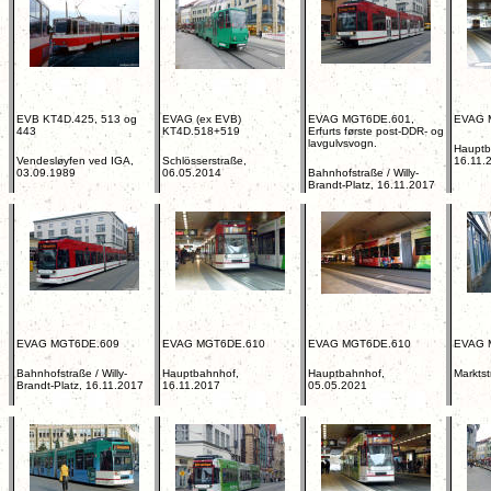
EVB KT4D.425, 513 og
EVAG (ex EVB)
EVAG MGT6DE.601,
EVAG 
443
KT4D.518+519
Erfurts første post-DDR- og
lavgulvsvogn.
Hauptb
Vendesløyfen ved IGA,
Schlösserstraße,
16.11.
03.09.1989
06.05.2014
Bahnhofstraße / Willy-
Brandt-Platz, 16.11.2017
EVAG MGT6DE.609
EVAG MGT6DE.610
EVAG MGT6DE.610
EVAG 
Bahnhofstraße / Willy-
Hauptbahnhof,
Hauptbahnhof,
Markts
Brandt-Platz, 16.11.2017
16.11.2017
05.05.2021