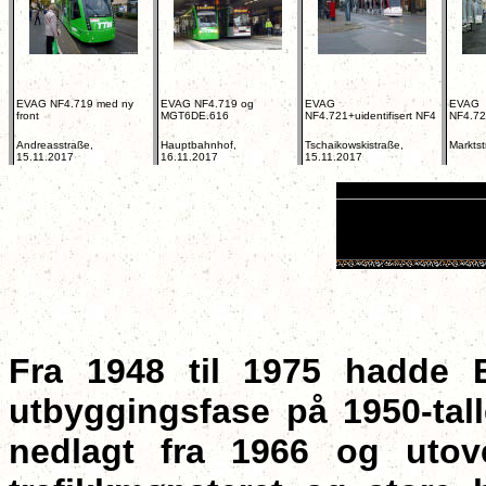
EVAG NF4.719 med ny
EVAG NF4.719 og
EVAG
EVAG
front
MGT6DE.616
NF4.721+uidentifisert NF4
NF4.721
Andreasstraße,
Hauptbahnhof,
Tschaikowskistraße,
Markts
15.11.2017
16.11.2017
15.11.2017
Fra 1948 til 1975 hadde E
utbyggingsfase på 1950-talle
nedlagt fra 1966 og utov