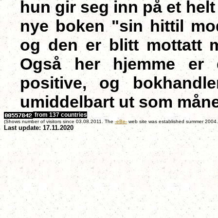
hun gir seg inn på et hel
nye boken "sin hittil m
og den er blitt mottatt 
Også her hjemme er d
positive, og bokhandl
umiddelbart ut som måne
from 137 countries
(Shows number of visitors since 03.08.2011. The
-eBe-
web site was established summer 2004.
Last update: 17.11.2020