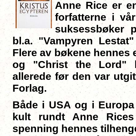
Anne Rice er e
forfatterne i vå
suksessbøker p
bl.a. "Vampyren Lestat
Flere av bøkene hennes er
og "Christ the Lord" b
allerede før den var utgi
Forlag.
Både i USA og i Europa
kult rundt Anne Rice
spenning hennes
tilheng