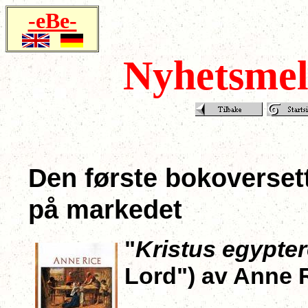
-eBe-
Nyhetsmel
Den første bokoversett
på markedet
"
Kristus egypte
Lord") av Anne R