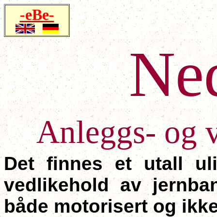
-eBe-
Ne
Anleggs- og v
Det finnes et utall ul
vedlikehold av jernbane
både motorisert og ikke