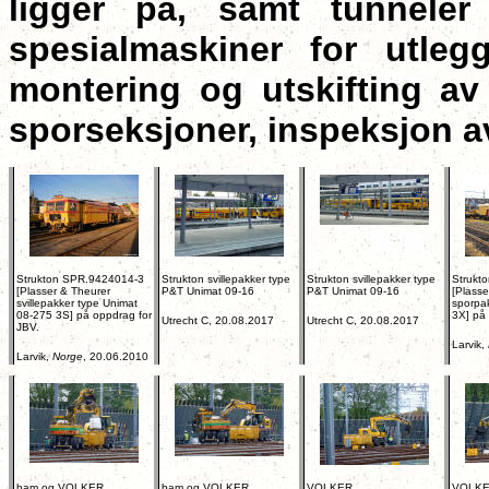
ligger på, samt tunneler
spesialmaskiner for utleg
montering og utskifting av
sporseksjoner, inspeksjon 
Strukton SPR.9424014-3
Strukton svillepakker type
Strukton svillepakker type
Strukt
[Plasser & Theurer
P&T Unimat 09-16
P&T Unimat 09-16
[Plasse
svillepakker type Unimat
sporpa
08-275 3S] på oppdrag for
3X] på
Utrecht C, 20.08.2017
Utrecht C, 20.08.2017
JBV.
Larvik,
Larvik,
Norge
, 20.06.2010
bam og VOLKER
bam og VOLKER
VOLKER
VOLK