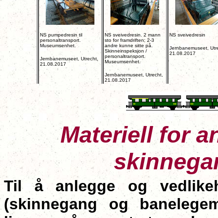
NS pumpedresin til
NS sveivedresin. 2 mann
NS sveivedresin
personaltransport.
sto for framdriften; 2-3
Museumsenhet.
andre kunne sitte på.
Jernbanemuseet, Utre
Skinneinspeksjon /
21.08.2017
personaltransport.
Jernbanemuseet, Utrecht,
Museumsenhet.
21.08.2017
Jernbanemuseet, Utrecht,
21.08.2017
Materiell for 
skinnega
Til å anlegge og vedlikeh
(skinnegang og banelege