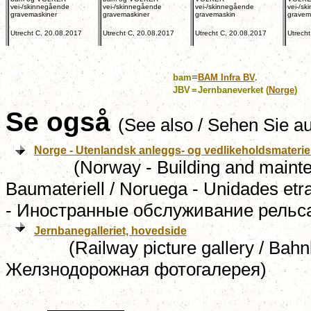
vei-/skinnegående
vei-/skinnegående
vei-/skinnegående
vei-/s
gravemaskiner
gravemaskiner
gravemaskin
gravem
Utrecht C, 20.08.2017
Utrecht C, 20.08.2017
Utrecht C, 20.08.2017
Utrech
=
bam
BAM Infra BV
.
JBV
=
Jernbaneverket (
Norge
)
Se også
(See also / Sehen Sie a
Norge - Utenlandsk anleggs- og vedlikeholdsmateriel
(
Norway -
Building and mainte
Baumateriell /
Noruega -
Unidades etra
-
Иностранные
oбслуживание рельс
Jernbanegalleriet, hovedside
(Railway picture gallery / Bahnbilde
Желзнодорожная фотогалерея)