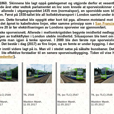
 1860. Skinnene ble lagt oppå gatelegemet og utgjorde derfor et vesentli
ede året etter vedtok parlamentet en lov som krevde at sporveisskinne
ar allerede i utgangspunktet 1435 mm (normalspor), en sporvidde som ble
n. Først på 1930-tallet ble all kollektivtransport i London samlet unde
on. Dette forsøket ble oppgitt etter kort tid pga. allmenn motstand m
ble det åpnet to kabeltrukne linjer, etter samme prinsipp som i
San Franci
ere 20 år før elektrifiseringen av Londons sporveier var gjennomført.
ke sporveisnett. Allerede i mellomkrigstiden begynte imidlertid nedlegg
ngen av trafikkflyten i London uteble imidlertid. Situasjonen ble tvert 
begynte man igjen å tenke sporvei. I 2000 ble den første nye sporvei
 Det består i dag (2017) av fire linjer, og en femte er under bygging. I d
inntil videre lagt på is. Man vil i stedet satse på såkalte bussbaner. Det
lite effektive forstadier til en senere sporveisutbygging. Tiden vil vis
nedenfor!
).
TLC) 2546
TfL 2546
TfL (ex TLC) 2547
TfL (ex TLC) 2548
Marsh,
Waddon Marsh,
Waddon Marsh,
Waddon Marsh,
017
11.05.2017
11.05.2017
11.05.2017