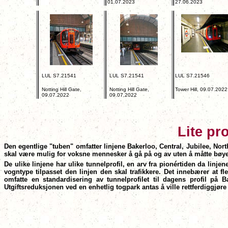
01.07.2023
27.06.2023
LUL S7.21541
LUL S7.21541
LUL S7.21546
Notting Hill Gate,
Notting Hill Gate,
Tower Hill, 09.07.2022
09.07.2022
09.07.2022
Lite pr
Den egentlige "tuben" omfatter linjene Bakerloo, Central, Jubilee, Northe
skal være mulig for voksne mennesker å gå på og av uten å måtte bøye 
De ulike linjene har ulike tunnelprofil, en arv fra pionértiden da linjen
vogntype tilpasset den linjen den skal trafikkere. Det innebærer at f
omfatte en standardisering av tunnelprofilet til dagens profil på
Utgiftsreduksjonen ved en enhetlig togpark antas å ville rettferdiggjør