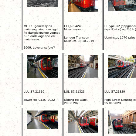
MET 1. generasjons
LT Q23.4248.
LT type CP (oppgradert
motorvognstog, ombygd
Museumsvogn.
type P) (t.v.) og R (t.h.)
fra damploktrukne vogner.
Kun endevognene var
London Transport
Upminster, 1970-tallet
motoriserte.
Museum, 08.10.2019
1906. Leveransefoto?
LUL S7.21319
LUL S7.21323
LUL S7.21329
Tower Hill, 04.07.2022
Notting Hill Gate,
High Street Kensingto
28.06.2023
25.06.2023