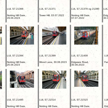
LUL S7.21366
LUL S7.21371
LUL S7.21379 og 21390
LUL
Notting Hill Gate,
Tower Hill, 03.07.2022
Notting Hill Gate,
Edg
29.06.2023
07.07.2022
30.
LUL S7.21394
LUL S7.21399
LUL S7.21409
LU
Notting Hill Gate,
Wood Lane, 30.06.2023
Edgware Road,
Far
25.06.2023
30.06.2023
LUL S7.21485
LUL S7.21514
LUL S7.21515
LU
Notting Hill Gate,
Notting Hill Gate,
Notting Hill Gate,
Ed