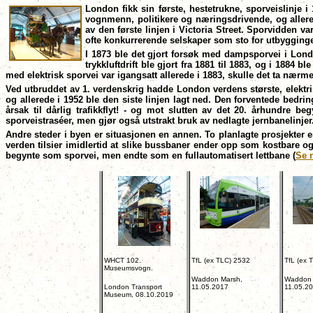
London fikk sin første, hestetrukne, sporveislinje i
vognmenn, politikere og næringsdrivende, og aller
av den første linjen i Victoria Street. Sporvidden v
ofte konkurrerende selskaper som sto for utbygginge
I 1873 ble det gjort forsøk med dampsporvei i Lond
trykkluftdrift ble gjort fra 1881 til 1883, og i 1884 
med elektrisk sporvei var igangsatt allerede i 1883, skulle det ta nærm
Ved utbruddet av 1. verdenskrig hadde London verdens største, elektris
og allerede i 1952 ble den siste linjen lagt ned. Den forventede bedri
årsak til dårlig trafikkflyt! - og mot slutten av det 20. århundre 
sporveistraséer, men gjør også utstrakt bruk av nedlagte jernbanelinjer.
Andre steder i byen er situasjonen en annen. To planlagte prosjekter er 
verden tilsier imidlertid at slike bussbaner ender opp som kostbare og 
begynte som sporvei, men endte som en fullautomatisert lettbane (
Se 
WHCT 102.
TfL (ex TLC) 2532
TfL (ex 
Museumsvogn.
Waddon Marsh,
Waddon 
London Transport
11.05.2017
11.05.2
Museum, 08.10.2019