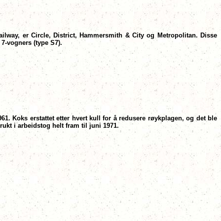
ailway, er Circle, District, Hammersmith & City og Metropolitan. Disse
 7-vogners (type S7).
1. Koks erstattet etter hvert kull for å redusere røykplagen, og det ble
kt i arbeidstog helt fram til juni 1971.