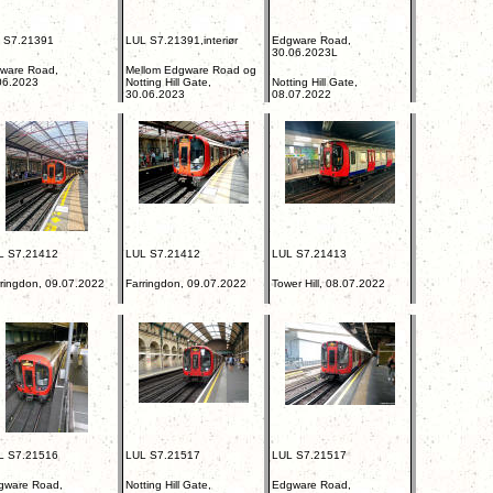
 S7.21391
LUL S7.21391,interiør
Edgware Road,
30.06.2023L
ware Road,
Mellom Edgware Road og
06.2023
Notting Hill Gate,
Notting Hill Gate,
30.06.2023
08.07.2022
L S7.21412
LUL S7.21412
LUL S7.21413
ringdon, 09.07.2022
Farringdon, 09.07.2022
Tower Hill, 08.07.2022
L S7.21516
LUL S7.21517
LUL S7.21517
gware Road,
Notting Hill Gate,
Edgware Road,