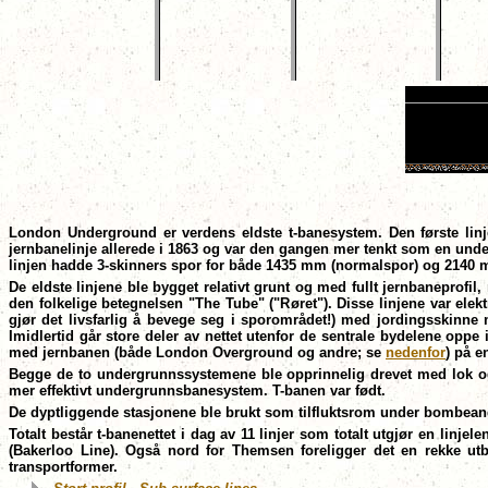
London Underground er verdens eldste t-banesystem. Den første linj
jernbanelinje allerede i 1863 og var den gangen mer tenkt som en un
linjen hadde 3-skinners spor for både 1435 mm (normalspor) og 2140 mm (
De eldste linjene ble bygget relativt grunt og med fullt jernbaneprofi
den folkelige betegnelsen "The Tube" ("Røret"). Disse linjene var ele
gjør det livsfarlig å bevege seg i sporområdet!) med jordingsskinne 
Imidlertid går store deler av nettet utenfor de sentrale bydelene oppe
med jernbanen (både London Overground og andre; se
nedenfor
) på e
Begge de to undergrunnssystemene ble opprinnelig drevet med lok og
mer effektivt undergrunnsbanesystem. T-banen var født.
De dyptliggende stasjonene ble brukt som tilfluktsrom under bombeang
Totalt består t-banenettet i dag av 11 linjer som totalt utgjør en linj
(Bakerloo Line). Også nord for Themsen foreligger det en rekke ut
transportformer.