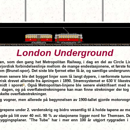
London Underground
en, som den gang het Metropolitan Railway, i dag en del av Circle L
derjordisk forbindelseslinje mellom de mange endestasjonene, et første
Brunel-spor). Det siste ble fjernet etter få år, og samtlige undergrunns
l, men senere ble det bygget linjer som lå langt dypere, i rørformete tun
ktrisk drevet allerede fra åpningen i 1890. Strømsystemet er 630 V like
1)
midt i sporet
. Også Metropolitan-linjene ble senere elektrifisert med 
 i dagen, og på overflatestrekningene kan man finne strekninger der tog
nkelte overflatestrekninger.
 vogner, men allerede på begynnelsen av 1900-tallet gjorde motorvog
repene under 2. verdenskrig og bidro vesentlig til å holde tapene av m
elengde på litt over 40 mil. 90 % av stasjonene ligger nord for Themsen. D
byggingsplaner. "The Tube" har i mer enn 100 år utgjort ryggraden i 