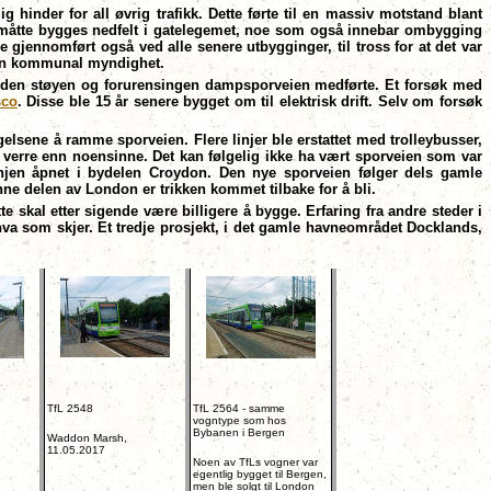
g hinder for all øvrig trafikk. Dette førte til en massiv motstand blant
r måtte bygges nedfelt i gatelegemet, noe som også innebar ombygging
 gjennomført også ved alle senere utbygginger, til tross for at det var
r én kommunal myndighet.
ot den støyen og forurensingen dampsporveien medførte. Et forsøk med
sco
. Disse ble 15 år senere bygget om til elektrisk drift. Selv om forsøk
elsene å ramme sporveien. Flere linjer ble erstattet med trolleybusser,
om verre enn noensinne. Det kan følgelig ikke ha vært sporveien som var
slinjen åpnet i bydelen Croydon. Den nye sporveien følger dels gamle
enne delen av London er trikken kommet tilbake for å bli.
te skal etter sigende være billigere å bygge. Erfaring fra andre steder i
e hva som skjer. Et tredje prosjekt, i det gamle havneområdet Docklands,
TfL 2548
TfL 2564 - samme
vogntype som hos
Bybanen i Bergen
Waddon Marsh,
11.05.2017
Noen av TfLs vogner var
egentlig bygget til Bergen,
men ble solgt til London