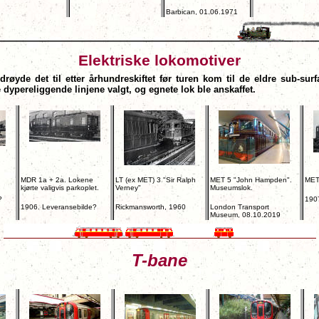
Barbican, 01.06.1971
Elektriske lokomotiver
røyde det til etter århundreskiftet før turen kom til de eldre sub-surf
ypereliggende linjene valgt, og egnete lok ble anskaffet.
MDR 1a + 2a. Lokene
LT (ex MET) 3 "Sir Ralph
MET 5 "John Hampden".
MET
kjørte valigvis parkoplet.
Verney"
Museumslok.
?
190
1906. Leveransebilde?
Rickmansworth, 1960
London Transport
Museum, 08.10.2019
T-bane