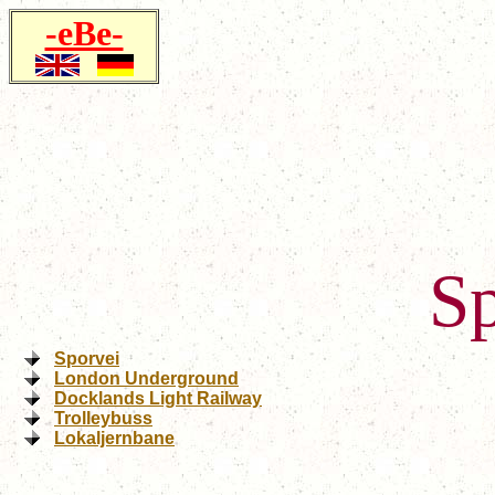
-eBe-
Sp
Sporvei
London Underground
Docklands Light Railway
Trolleybuss
Lokaljernbane