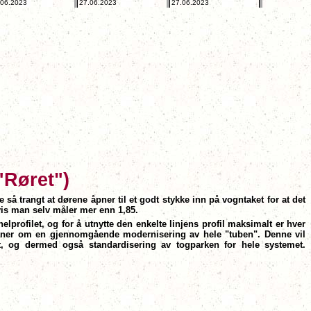
.06.2023
27.06.2023
27.06.2023
"Røret")
e så trangt at dørene åpner til et godt stykke inn på vogntaket for at det
vis man selv måler mer enn 1,85.
nelprofilet, og for å utnytte den enkelte linjens profil maksimalt er hver
id planer om en gjennomgående modernisering av hele "tuben". Denne vil
et, og dermed også standardisering av togparken for hele systemet.