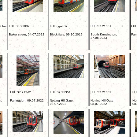
 fra
LUL S8.21037
LUL type S7
LUL S7.21301
LUL
Baker street, 04.07.2022
Blackfriars, 09.10.2019
South Kensington,
Far
27.06.2023
LUL S7.21342
LUL S7.21351
LUL S7.21352
LU
n,
Farringdon, 09.07.2022
Notting Hill Gate,
Notting Hill Gate,
Not
08.07.2022
08.07.2022
08