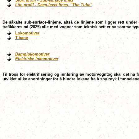
Stort profil - Sub-surface lines
Lite profil - Deep-level lines, "The Tube"
De såkalte sub-surface-linjene, altså de linjene som ligger rett unde
trafikkeres nå (2025) alle med vogner som teknisk sett er av samme typ
Lokomotiver
T-bane
Damplokomotiver
Elektriske lokomotiver
Til tross for elektrifisering og innføring av motorvogntog skal det ha 
utviklet ulike anordninger for å hindre lokene fra å spy røyk i tunnelen