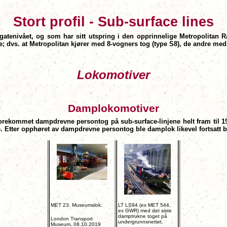
Stort profil -
Sub-surface lines
r gatenivået, og som har sitt utspring i den opprinnelige Metropolitan R
e; dvs. at Metropolitan kjører med 8-vogners tog (type S8), de andre med
Lokomotiver
Damplokomotiver
forekommet dampdrevne persontog på sub-surface-linjene helt fram til 196
e. Etter opphøret av dampdrevne persontog ble damplok likevel fortsatt bru
MET 23. Museumslok.
LT LS94 (ex MET 544,
ex GWR) med det siste
damptrukne toget på
London Transport
undergrunnsnettet.
Museum, 08.10.2019