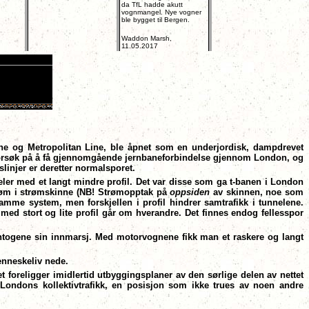
da TfL hadde akutt
vognmangel. Nye vogner
ble bygget til Bergen.
Waddon Marsh,
11.05.2017
ine og Metropolitan Line, ble åpnet som en underjordisk, dampdrevet
 forsøk på å få gjennomgående jernbaneforbindelse gjennom London, og
linjer er deretter normalsporet.
neler med et langt mindre profil. Det var disse som ga t-banen i London
strøm i strømskinne (NB! Strømopptak på
oppsiden
av skinnen, noe som
samme system, men forskjellen i profil hindrer samtrafikk i tunnelene.
 med stort og lite profil går om hverandre. Det finnes endog fellesspor
ntogene sin innmarsj. Med motorvognene fikk man et raskere og langt
enneskeliv nede.
et foreligger imidlertid utbyggingsplaner av den sørlige delen av nettet
Londons kollektivtrafikk, en posisjon som ikke trues av noen andre