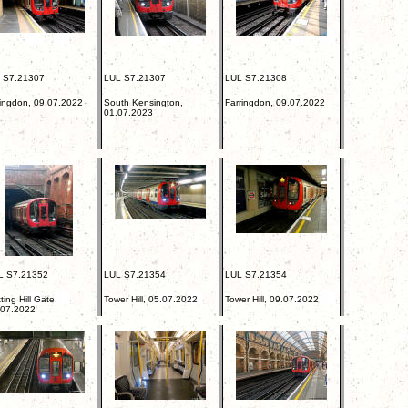
 S7.21307
LUL S7.21307
LUL S7.21308
ringdon, 09.07.2022
South Kensington,
Farringdon, 09.07.2022
01.07.2023
L S7.21352
LUL S7.21354
LUL S7.21354
ting Hill Gate,
Tower Hill, 05.07.2022
Tower Hill, 09.07.2022
.07.2022