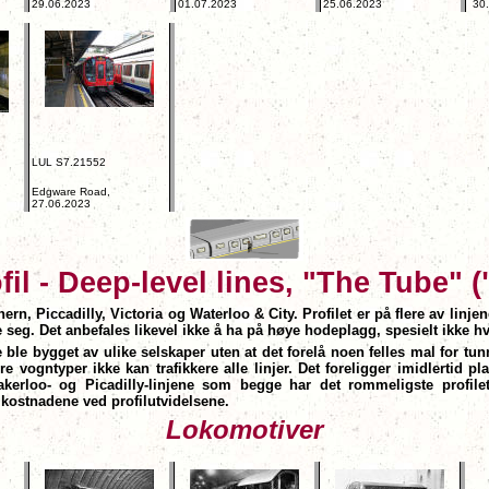
29.06.2023
01.07.2023
25.06.2023
30
LUL S7.21552
Edgware Road,
27.06.2023
ofil - Deep-level lines, "The Tube"
(
rn, Piccadilly, Victoria og Waterloo & City. Profilet er på flere av linjen
seg. Det anbefales likevel ikke å ha på høye hodeplagg, spesielt ikke h
e ble bygget av ulike selskaper uten at det forelå noen felles mal for tun
lere vogntyper ikke kan trafikkere alle linjer. Det foreligger imidlert
 Bakerloo- og Picadilly-linjene som begge har det rommeligste profil
e kostnadene ved profilutvidelsene.
Lokomotiver