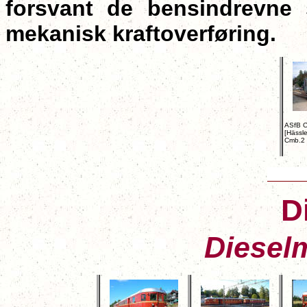
forsvant de bensindrevne
mekanisk kraftoverføring.
ASfB C
[Hässl
Cmb.2
D
Diesel