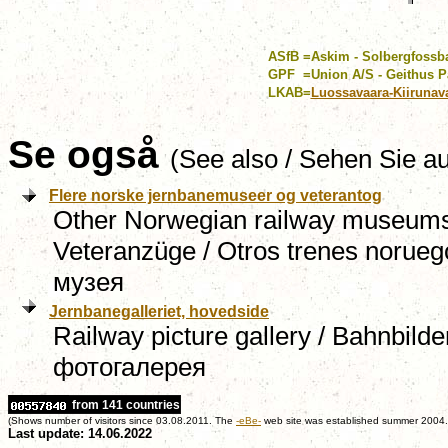
ASfB
=
Askim - Solbergfossb
GPF
=
Union A/S - Geithus P
LKAB
=
Luossavaara-Kiirunav
Se også
(See also / Sehen Sie a
Flere norske jernbanemuseer og veterantog
Other Norwegian railway museums
Veteranzüge
/ Otros trenes norue
музея
Jernbanegalleriet, hovedside
Railway picture gallery / Bahnbild
фотогалерея
from 141 countries
(Shows number of visitors since 03.08.2011. The
-eBe-
web site was established summer 2004.
Last update: 14.06.2022