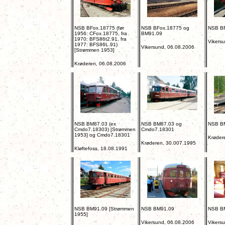
NSB BFox.18775 (før
NSB BFox.18775 og
NSB B
1956: CFox.18775, fra
BM91.09
1970: BFS86t2.91, fra
Vikers
1977: BFS86L.91)
Vikersund, 06.08.2006
[Strømmen 1953]
Krøderen, 06.08.2006
NSB BM87.03 (ex
NSB BM87.03 og
NSB B
Cmdo7.18303) [Strømmen
Cmdo7.18301
1953] og Cmdo7.18301
Krøder
Krøderen, 30.007.1995
Kløftefoss, 18.08.1991
NSB BM91.09 [Strømmen
NSB BM91.09
NSB BM
1955]
Vikersund, 06.08.2006
Vikers