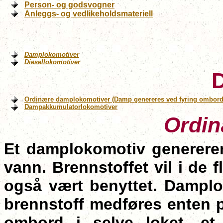
Person- og godsvogner
Anleggs- og vedlikeholdsmateriell
Damplokomotiver
Diesellokomotiver
Ordinære damplokomotiver (Damp genereres ved fyring ombord 
Dampakkumulatorlokomotiver
Ordin
Et damplokomotiv genererer
vann. Brennstoffet vil i de f
også vært benyttet. Damplo
brennstoff medføres enten på
ombord i selve loket, et