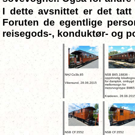
I dette avsnittet er det ta
Foruten de egentlige perso
reisegods-, konduktør- og p
NHJ Co3b.85
NSB B65.18836 -
opprinnelig lokaltogs
for damplok, ombygd t
Vikersund, 28.06.2015
mellomvogn for
motorvogntype BM65
Krøderen, 28.06.201
NSB CF.3552
NSB CF.3552