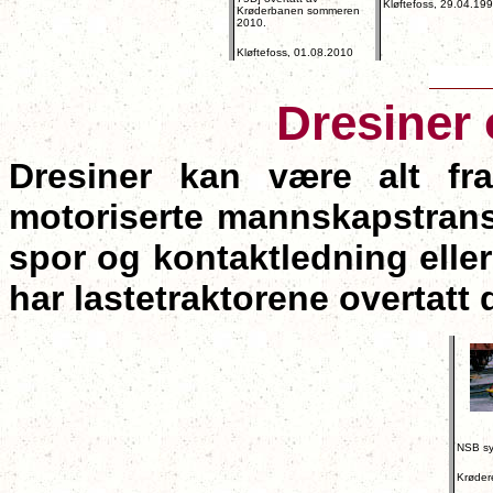
Kløftefoss, 29.04.19
Krøderbanen sommeren
2010.
Kløftefoss, 01.08.2010
Dresiner
Dresiner kan være alt fra
motoriserte mannskapstransp
spor og kontaktledning eller
har lastetraktorene overtatt
NSB sy
Krøder