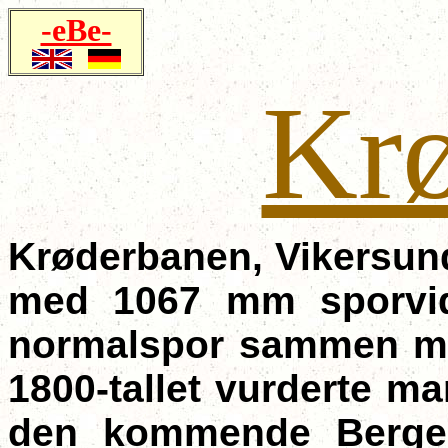
-eBe-
Kr
Krøderbanen, Vikersund
med 1067 mm sporvid
normalspor sammen med
1800-tallet vurderte m
den kommende Bergen