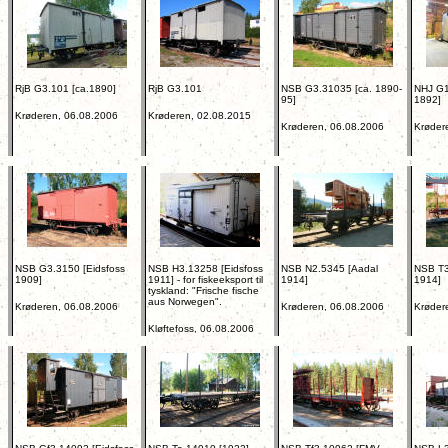
RjB G3.101 [ca.1890]
RjB G3.101
NSB G3.31035 [ca. 1890-
NHJ G1
95]
1892]
Krøderen, 06.08.2006
Krøderen, 02.08.2015
Krøderen, 06.08.2006
Krøder
NSB G3.3150 [Eidsfoss
NSB H3.13258 [Eidsfoss
NSB N2.5345 [Aadal
NSB T3
1909]
1911] - for fiskeeksport til
1914]
1914]
tyskland: "Frische fische
aus Norwegen".
Krøderen, 06.08.2006
Krøderen, 06.08.2006
Krøder
Kløftefoss, 06.08.2006