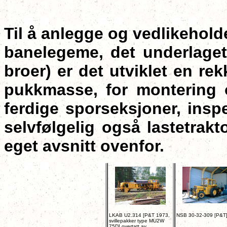
Til å anlegge og vedlikehold
banelegeme, det underlage
broer) er det utviklet en re
pukkmasse, for montering o
ferdige sporseksjoner, insp
selvfølgelig også lastetrakto
eget avsnitt ovenfor.
LKAB U2.314 [P&T 1973,
NSB 30-32-309 [P&T
svillepakker type MU2W
75D] overtatt av