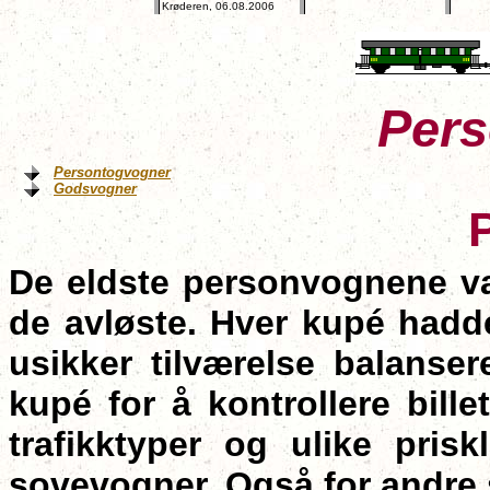
Krøderen, 06.08.2006
Pers
Persontogvogner
Godsvogner
De eldste personvognene va
de avløste. Hver kupé hadde
usikker tilværelse balans
kupé for å kontrollere bille
trafikktyper og ulike pris
sovevogner. Også for andre 