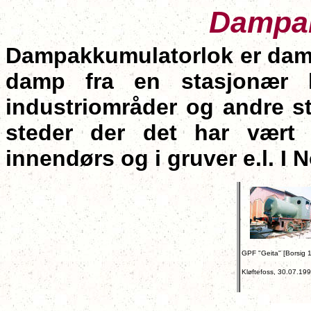
Dampak
Dampakkumulatorlok er damp
damp fra en stasjonær k
industriområder og andre st
steder der det har vært 
innendørs og i gruver e.l. I N
GPF "Geita" [Borsig 
Kløftefoss, 30.07.19