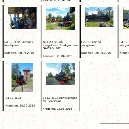
Vikersund, 28.06.2015
SJ E2.1122 - interiør i
SJ E2.1122 på
SJ E2.1122 på
SJ E2.
førerhytten.
svingskiven. I bakgrunnen
svingskiven.
svingsk
Skd220c.182.
Krøderen, 28.06.2015
Krøderen, 28.06.2015
Krøder
Krøderen, 28.06.2015
SJ E2.1122
SJ E2.1122 klar til avgang
mot Vikersund
Krøderen, 28.06.2015
Krøderen, 28.06.2015