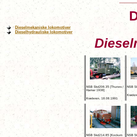
D
Dieselmekaniske lokomotiver
Dieselhydrauliske lokomotiver
Diesel
NSB Skd206.35 [Thunes /
NSB S
Hamar 1938]
Krøder
Krøderen, 18.08.1991
NSB Skd214.85 [Kockum
NSB S