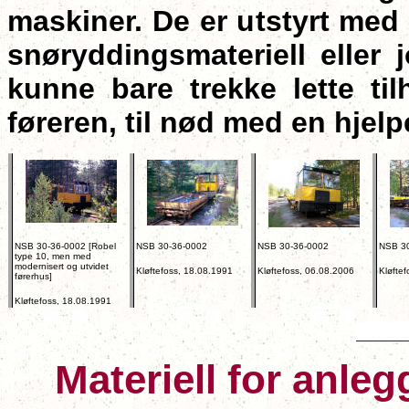
maskiner. De er utstyrt med
snøryddingsmateriell eller
kunne bare trekke lette ti
føreren, til nød med en hjel
NSB 30-36-0002 [Robel
NSB 30-36-0002
NSB 30-36-0002
NSB 30
type 10, men med
modernisert og utvidet
Kløftefoss, 18.08.1991
Kløftefoss, 06.08.2006
Kløfte
førerhus]
Kløftefoss, 18.08.1991
Materiell for anle