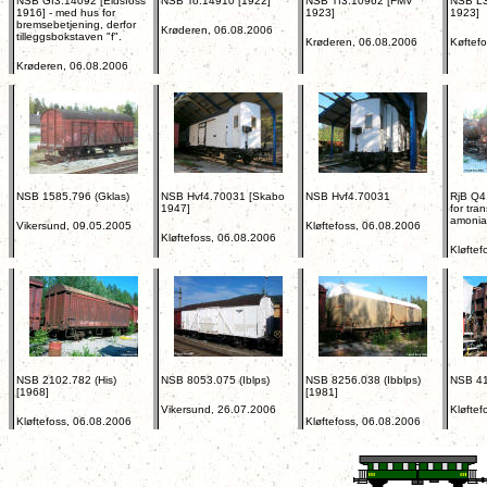
NSB Gf3.14092 [Eidsfoss
NSB To.14910 [1922]
NSB Tf3.10962 [FMV
NSB L3
1916] - med hus for
1923]
1923]
bremsebetjening, derfor
Krøderen, 06.08.2006
tilleggsbokstaven "f".
Krøderen, 06.08.2006
Køftef
Krøderen, 06.08.2006
NSB 1585.796 (Gklas)
NSB Hvf4.70031 [Skabo
NSB Hvf4.70031
RjB Q4
1947]
for tra
amonia
Vikersund, 09.05.2005
Kløftefoss, 06.08.2006
Kløftefoss, 06.08.2006
Kløftef
NSB 2102.782 (His)
NSB 8053.075 (Iblps)
NSB 8256.038 (Ibblps)
NSB 41
[1968]
[1981]
Vikersund, 26.07.2006
Kløftef
Kløftefoss, 06.08.2006
Kløftefoss, 06.08.2006