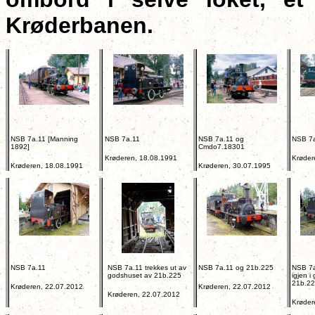
Krøderbanen.
NSB 7a.11 [Manning
NSB 7a.11
NSB 7a.11 og
NSB 7a
1892]
Cmdo7.18301
Krøderen, 18.08.1991
Krøder
Krøderen, 18.08.1991
Krøderen, 30.07.1995
NSB 7a.11
NSB 7a.11 trekkes ut av
NSB 7a.11 og 21b.225
NSB 7a
godshuset av 21b.225
igjen i
21b.2
Krøderen, 22.07.2012
Krøderen, 22.07.2012
Krøderen, 22.07.2012
Krøder