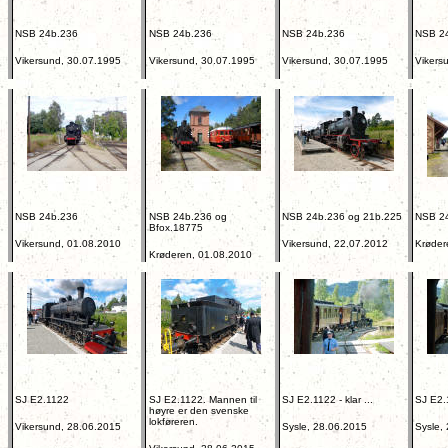
NSB 24b.236
NSB 24b.236
NSB 24b.236
NSB 2
Vikersund, 30.07.1995
Vikersund, 30.07.1995
Vikersund, 30.07.1995
Vikers
NSB 24b.236
NSB 24b.236 og
NSB 24b.236 og 21b.225
NSB 2
Bfox.18775
Vikersund, 01.08.2010
Vikersund, 22.07.2012
Krøder
Krøderen, 01.08.2010
SJ E2.1122
SJ E2.1122. Mannen til
SJ E2.1122 - klar ...
SJ E2.1
høyre er den svenske
lokføreren.
Vikersund, 28.06.2015
Sysle, 28.06.2015
Sysle,