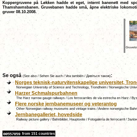
Koppergruvene på Løkken hadde et eget, internt banenett med spor
Thamshavnsbanen. Gruvebanen hadde små, åpne elektriske lokomotiver
gruver 08.10.2008.
Gruvelo
Se også
:
(See also / Sehen Sie auch / Vea también / Дивіться також)
Norges teknisk-naturvitenskapelige universitet, Tro
Norwegian University of Science and Technology, Trondheim / Norwegische Unive
Harzer Schmalspurbahnen
The Harz narrow gauge railways / Los ferrocarriles de via estrecha en Harz / Ву
Flere norske jernbanemuseer og veterantog
Other Norwegian railway museums and vintage trains / Andere norwegische Bah
Jernbanegalleriet, hovedside
Railway picture gallery / Bahnbilder, Hauptseite / Fotogalería de ferrocarril /
Заліз
from 151 countries