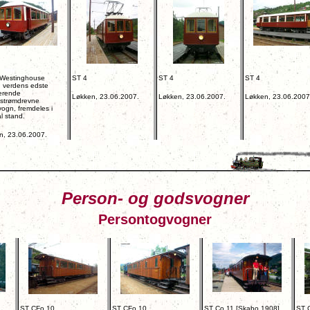
[Westinghouse
ST 4
ST 4
ST 4
, verdens edste
erende
Løkken, 23.06.2007.
Løkken, 23.06.2007.
Løkken, 23.06.2007
lstrømdrevne
ogn, fremdeles i
al stand.
n, 23.06.2007.
Person- og godsvogner
Persontogvogner
ST CFo.10
ST CFo.10
ST Co.11 [Skabo 1908]
ST 