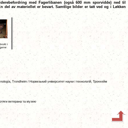
viderebefordring med Fagerlibanen (også 600 mm sporvidde) ned til
l av materiellet er bevart. Samtlige bilder er tatt ved og i Løkken
rukt i
ngene
ecnología, Trondheim / Норвезький університет науки і технологій, Тронхейм
 потяги ветерана та музею