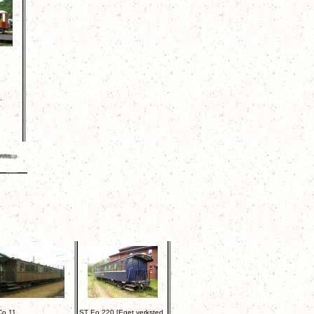
.
Co.11
ST Eo.220 [Eget verksted