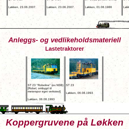
Løkken, 23.06.2007.
Løkken, 23.06.2007.
Løkken, 01.08.1986
Løk
Anleggs- og vedlikeholdsmateriell
Lastetraktorer
ST 23 "Robeline" (ex NSB)
ST 23
[Robel, ombygd til
meterspor eget verksted]
Løkken, 06.08.1993
Løkken, 06.08.1993
Koppergruvene på Løkken