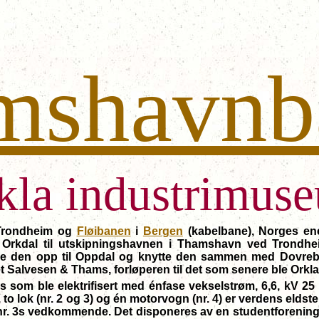
mshavnb
kla industrimus
Trondheim og
Fløibanen
i
Bergen
(kabelbane), Norges en
 Orkdal til utskipningshavnen i Thamshavn ved Trondhei
enge den opp til Oppdal og knytte den sammen med Dovreban
lvesen & Thams, forløperen til det som senere ble Orkla In
 ble elektrifisert med énfase vekselstrøm, 6,6, kV 25 Hz 
, to lok (nr. 2 og 3) og én motorvogn (nr. 4) er verdens eld
nr. 3s vedkommende. Det disponeres av en studentforening 