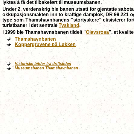
lyktes å få det tilbakeført til museumsbanen.
Under 2. verdenskrig ble banen utsatt for gjentatte sabot
okkupasjonsmakten inn to kraftige damplok, DR 99.221 og 2
type som Thamshavnbanens ”stortyskere” eksisterer forts
turistbaner i det sentrale
Tyskland
.
I 1999 ble Thamshavnsbanen tildelt "
Olavsrosa
", et kvalit
Thamshavnbanen
Koppergruvene på Løkken
Historiske bilder fra driftstiden
Museumsbanen Thamshavnbanen