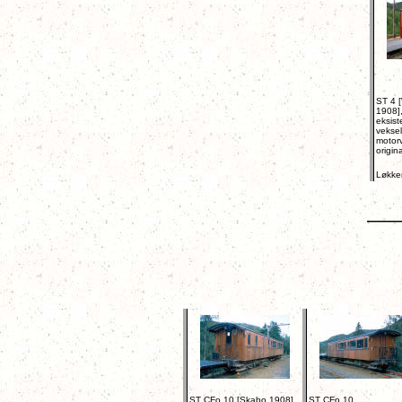
ST 4 
1908]
eksist
vekse
motorv
origin
Løkke
ST CFo.10 [Skabo 1908]
ST CFo.10