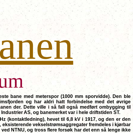
anen
eum
este bane med meterspor (1000 mm sporvidde). Den ble
msfjorden og har aldri hatt forbindelse med det øvrige
en der. Dette ville i så fall også medført ombygging til
dustrier AS, og banemerket var i hele driftstiden ST.
(kontaktledning), hevet til 6,8 kV i 1917, og den er den
ste, eksisterende vekselstrømsaggregater fremdeles i kjørbar
ved NTNU, og tross flere forsøk har det enn så lenge ikke