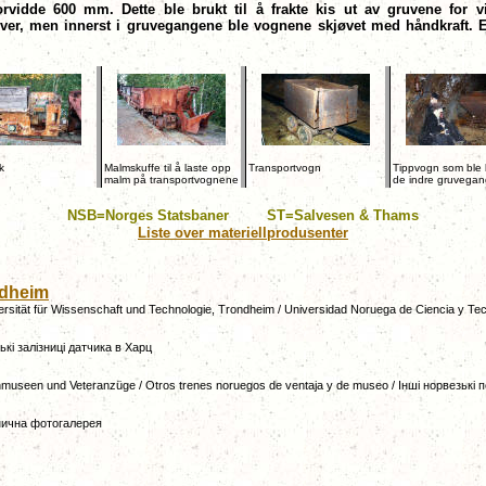
vidde 600 mm. Dette ble brukt til å frakte kis ut av gruvene for 
, men innerst i gruvegangene ble vognene skjøvet med håndkraft. En de
k
Malmskuffe til å laste opp
Transportvogn
Tippvogn som ble b
malm på transportvognene
de indre gruvega
NSB
=
Norges Statsbaner
ST
=
Salvesen & Thams
Liste over materiellprodusenter
ndheim
rsität für Wissenschaft und Technologie, Trondheim / Universidad Noruega de Ciencia y T
зькі залізниці датчика в Харц
nmuseen und Veteranzüge / Otros trenes noruegos de ventaja y de museo / Інші норвезькі
нична
фотогалерея