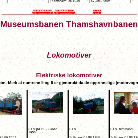
Thamshavn, ca 1930
av 1940-tallet
Museumsbanen Thamshavnbanen
Lokomotiver
Elektriske lokomotiver
heim. Merk at numrene 5 og 6 er gjenbrukt da de opprinnelige (motorvog
ST 5 [NEBB / Skabo
ST 5
ST 5, førerhuset
1950]
23.06.2007.
Solbusøy 01.08.1986
Solbusøy 01.08.19