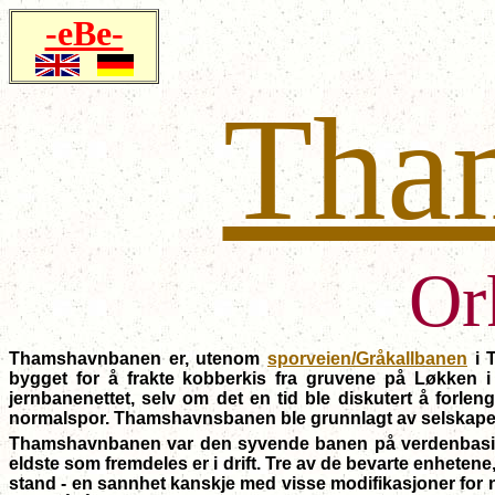
-eBe-
Tha
Or
Thamshavnbanen er, utenom
sporveien/Gråkallbanen
i 
bygget for å frakte kobberkis fra gruvene på Løkken i
jernbanenettet, selv om det en tid ble diskutert å forl
normalspor. Thamshavnsbanen ble grunnlagt av selskapet Sa
Thamshavnbanen var den syvende banen på verdenbasis som
eldste som fremdeles er i drift. Tre av de bevarte enhetene
stand - en sannhet kanskje med visse modifikasjoner for 