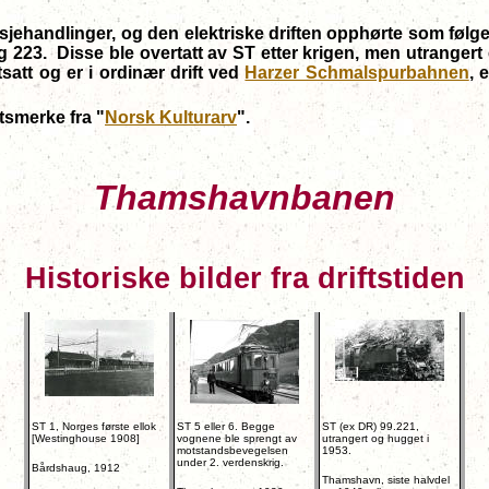
asjehandlinger, og den elektriske driften opphørte som følge
23. Disse ble overtatt av ST etter krigen, men utrangert e
att og er i ordinær drift ved
Harzer Schmalspurbahnen
, 
etsmerke fra "
Norsk Kulturarv
".
Thamshavnbanen
Historiske bilder fra driftstiden
ST 1, Norges første ellok
ST 5 eller 6. Begge
ST (ex DR) 99.221,
[Westinghouse 1908]
vognene ble sprengt av
utrangert og hugget i
motstandsbevegelsen
1953.
under 2. verdenskrig.
Bårdshaug, 1912
Thamshavn, siste halvdel