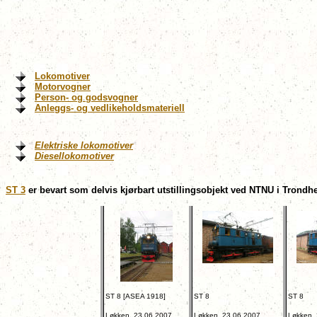
Lokomotiver
Motorvogner
Person- og godsvogner
Anleggs- og vedlikeholdsmateriell
Elektriske lokomotiver
Diesellokomotiver
ST 3
er bevart som delvis kjørbart utstillingsobjekt ved NTNU i Trond
ST 8 [ASEA 1918]
ST 8
ST 8
Løkken, 23.06.2007.
Løkken, 23.06.2007.
Løkken, 