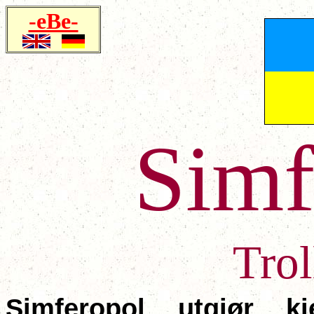
-eBe-
Simf
Trol
Simferopol utgjør k