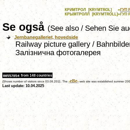
К
PИM
ТРОЛ [
KRYMTROL]
=
ГУП 
КP
Ы
MТРОЛЛ [
KRYMTROLL]
=
ГУП 
Se også
(See also / Sehen Sie au
Jernbanegalleriet, hovedside
Railway picture gallery / Bahnbilder
Залізнична
фотогалерея
from 148 countries
-eBe-
(Shows number of visitors since 03.08.2011. The
web site was established summer 200
Last update: 10.04.2025