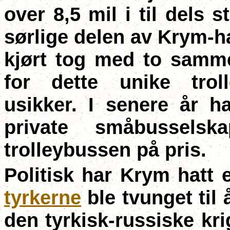
over 8,5 mil i til dels s
sørlige delen av Krym-h
kjørt tog med to samm
for dette unike troll
usikker. I senere år h
private småbussels
trolleybussen på pris.
Politisk har Krym hatt e
tyrkerne
ble tvunget til 
den tyrkisk-russiske kr