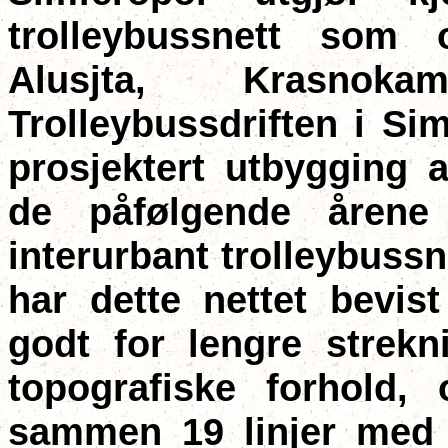
trolleybussnett som 
Alusjta, Krasnok
Trolleybussdriften i Si
prosjektert utbygging a
de påfølgende årene 
interurbant trolleybussne
har dette nettet bevis
godt for lengre strek
topografiske forhold,
sammen 19 linjer med 