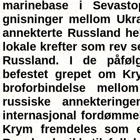
marinebase i Sevastop
gnisninger mellom Uk
annekterte Russland hel
lokale krefter som rev se
Russland. I de påføl
befestet grepet om Kry
broforbindelse mell
russiske annekterin
internasjonal fordømmel
Krym fremdeles som e