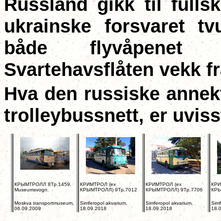
Russland gikk til fulls
ukrainske forsvaret tv
både flyvåpenet
Svartehavsflåten vekk f
Hva den russiske annekt
trolleybussnett, er uviss
К
P
Ы
M
ТРОЛЛ
8Tp.1459.
К
P
И
M
ТРОЛ
(ex
К
P
И
M
ТРОЛ
(ex
К
P
И
Museumsvogn.
К
P
Ы
M
ТРОЛЛ
) 9Tp.7012
К
P
Ы
M
ТРОЛЛ
) 9Tp.7706
К
P
Moskva transportmuseum,
Simferopol akvarium,
Simferopol akvarium,
Simf
06.09.2009
18.09.2018
18.09.2018
18.