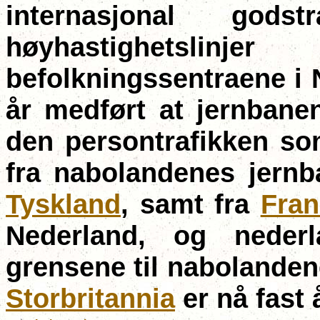
internasjonal gods
høyhastighetsli
befolkningssentraene i 
år medført at jernbanen
den persontrafikken som
fra nabolandenes jernb
Tyskland
, samt fra
Fran
Nederland, og neder
grensene til nabolanden
Storbritannia
er nå fast 