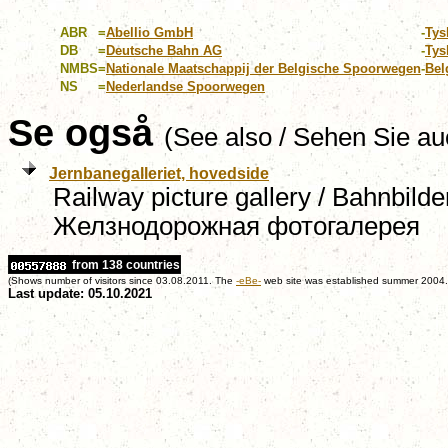
ABR
=
Abellio GmbH
-
Tys
DB
=
Deutsche Bahn AG
-
Tys
NMBS
=
Nationale Maatschappij der Belgische Spoorwegen
-
Bel
NS
=
Nederlandse Spoorwegen
Se også
(See also / Sehen Sie au
Jernbanegalleriet, hovedside
Railway picture gallery / Bahnbilder
Желзнодорожная фотогалерея
from 138 countries
(Shows number of visitors since 03.08.2011. The
-eBe-
web site was established summer 2004.
Last update: 05.10.2021