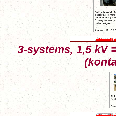
ABR 2429.005. Se
består av to motor
endevogner (nr. 
5xx) og tre motori
mellomvogner.
Arnhem, 11.10.2
3-systems, 1,5 kV =
(kont
THI
(set
Ams