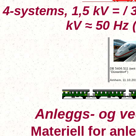
4-systems, 1,5 kV = / 
kV ≈
50 Hz 
DB 5406.511 (sett
"Düsseldorf")
Arnhem, 11.10.20
Anleggs- og ve
Materiell for an