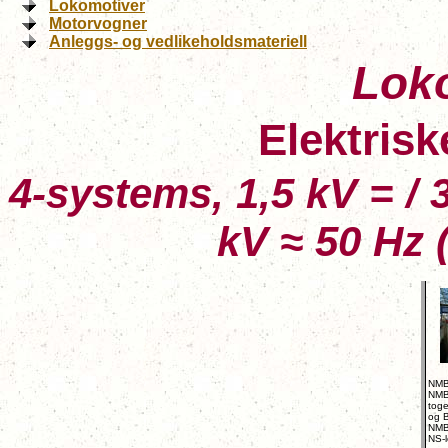
Lokomotiver
Motorvogner
Anleggs- og vedlikeholdsmateriell
Lok
Elektrisk
4-systems, 1,5 kV = / 
kV ≈
50 Hz 
NMB
NMBS
tog
og B
NMB
NS-l