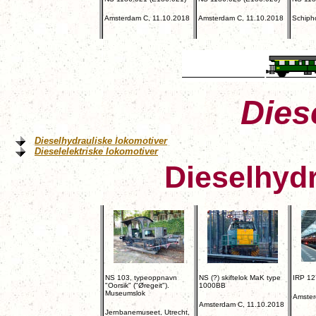
Amsterdam C, 11.10.2018
Amsterdam C, 11.10.2018
Schiph
Dies
Dieselhydrauliske lokomotiver
Dieselelektriske lokomotiver
Dieselhydr
NS 103, typeoppnavn
NS (?) skiftelok MaK type
IRP 12
"Oorsik" ("Øregeit").
1000BB
Museumslok
Amster
Amsterdam C, 11.10.2018
Jernbanemuseet, Utrecht,