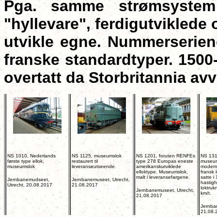
Pga. samme strømsystem
"hyllevare", ferdigutviklede 
utvikle egne. Nummerseriene
franske standardtyper. 1500
overtatt da Storbritannia avv
NS 1010, Nederlands
NS 1125, museumslok
NS 1201, foruten RENFEs
NS 131
første type ellok,
restaurert til
type 278 Europas eneste
museum
museumslok
leveranseutseende.
amerikanskutviklede
moderni
elloktype. Museumslok,
fransk
malt i leveransefargene.
satte i
Jernbanemudseet,
Jernbanemuseet, Utrecht,
hastigh
Utrecht, 20.08.2017
21.08.2017
loktru
Jernbanemuseet, Utrecht,
km/t.
21.08.2017
Jernba
21.08.