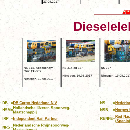
21.08.2017
Dieselele
NS 314, typeoppnavn
NS 314 og 327
NS 327
"Sik" ("Geit")
Nijmegen, 19.08.2017
Nijmegen, 19.08.201
Nijmegen, 19.08.2017
DB
=
DB Cargo Nederland N.V
NS
=
Nederla
Hollandsche IJzeren Spoorweg-
HSM
=
NSB
=
Norges 
Maatschappij
Red Nac
IRP
=
Independent Rail Partner
RENFE
=
(
Spania
)
Nederlandsche Rhijnspoorweg-
NRS
=
Maatschappij