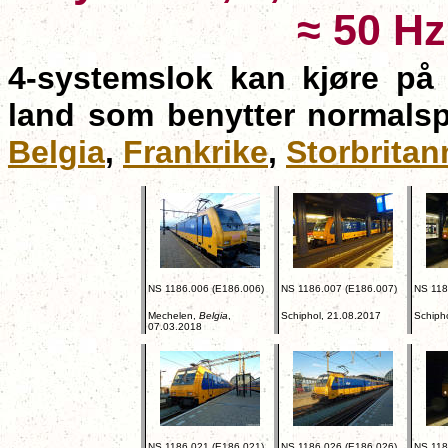
≈
50 Hz
4-systemslok
kan kjøre på 
land som benytter normalspo
Belgia
,
Frankrike
,
Storbritan
NS 1186.006 (E186.006)
NS 1186.007 (E186.007)
NS 118
Mechelen,
Belgia
,
Schiphol, 21.08.2017
Schiph
07.03.2018
NS 1186.021 (E186.021)
NS 1186.026 (E186.026)
NS 118