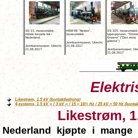
SS 13, museumslok,
HSM 89 "Nestor",
SS 325, museumslok 
eldste bevarte lok i
museumslok
typeoppnavn: "Groet
Nederland.
Groene" ("Den store
grønne")
Jernbanemuseet, Utrecht,
Jernbanemuseet, Utrecht,
21.08.2017
21.08.2017
Jernbanemuseet, Utre
21.08.2017
Elektr
Likestrøm, 1,5 kV (kontaktledning)
4-systems, 1,5 kV = / 3 kV = / 15 ≈ 16⅔ Hz / 25 kV ≈ 50 Hz (konta
Likestrøm, 1
Nederland kjøpte i mange å