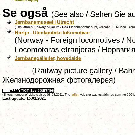
Se også
(See also / Sehen Sie a
Jernbanemuseet i Utrecht
(The Utrecht Railway Museum / Das Eisenbahnmuseum, Utrecht / El Museo Ferrov
Norge - Utenlandske lokomotiver
(Norway - Foreign locomotives / N
Locomotoras etranjeras / Норвзг
Jernbanegalleriet, hovedside
(Railway picture gallery / Bahnbilde
Желзнодорожная фотогалерея)
from 137 countries
(Shows number of visitors since 03.08.2011. The
-eBe-
web site was established summer 2004.
Last update: 15.01.2021