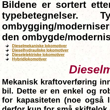
Bildene er sortert ette
typebetegnelser
ombygging/moderniseri
den ombygde/moderniser
Dieselmekaniske lokomotiver
Dieselhydrauliske lokomotiver
Dieselelektriske lokomotiver
Hybridlokomotiver
Diesel
Mekanisk kraftoverføring i
bil. Dette er en enkel og r
for kapasiteten (noe også 
derfor kun for små skiftelok 