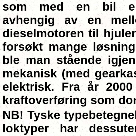
som med en bil er i
avhengig av en mello
dieselmotoren til hjule
forsøkt mange løsninge
ble man stående igjen 
mekanisk (med gearkas
elektrisk. Fra år 2000
kraftoverføring som do
NB! Tyske typebetegnel
loktyper har dessute