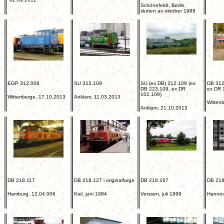
Schönefeldt, Berlin,
slutten av oktober 1989
EGP 312.008
SU 312.109
SU (ex DB) 312.109 (ex
DB 312
DB 223.109, ex DR
ex DR 
102.109)
Wittenberge, 17.10.2013
Anklam, 11.03.2013
Witten
Anklam, 21.10.2013
DB 218.117
DB 218.127 i originalfarge
DB 218.167
DB 218
Hamburg, 12,04.006
Kiel, juni 1984
Verssen, juli 1999
Hannove