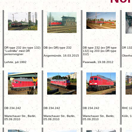
DR type 232 (ex type 132)
DB (ex DR) type 232
DB type 232 (ex DR type
DR 132
"Ludmilla" med DR
132) og 203 (ex DR type
personvogner
112)
Angermünde, 16.03.2015
Oberho
Lehrte, juli 1992
Pasewalk, 19.08.2012
DB 234.242
DB 234.242
DB 234.242
RHC 1
Warschauer Str., Berlin,
Warschauer Str., Berlin,
Warschauer Str., Berlin,
Köln, 
05.09.2010
05.09.2010
05.09.2010