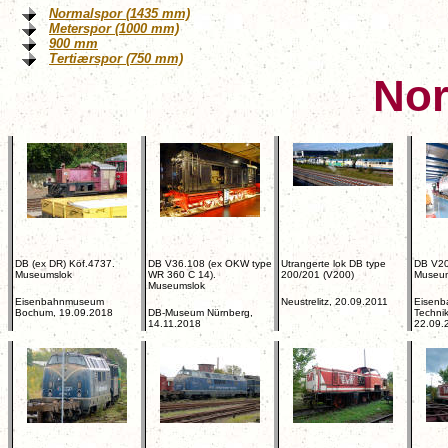
Normalspor (1435 mm)
Meterspor (1000 mm)
900 mm
Tertiærspor (750 mm)
Nor
DB (ex DR) Köf.4737.
DB V36.108 (ex OKW type
Utrangerte lok DB type
DB V20
Museumslok
WR 360 C 14).
200/201 (V200)
Museu
Museumslok
Eisenbahnmuseum
Neustrelitz, 20.09.2011
Eisenb
Bochum, 19.09.2018
DB-Museum Nürnberg,
Techni
14.11.2018
22.09.