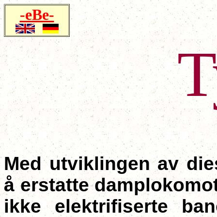
-eBe-
T
Med utviklingen av di
å erstatte damplokomot
ikke elektrifiserte ba