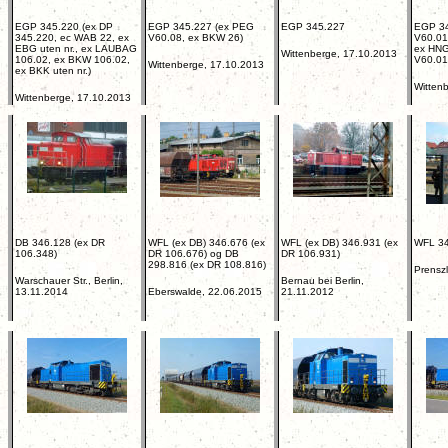
EGP 345.220 (ex DP
EGP 345.227 (ex PEG
EGP 345.227
EGP 34
345.220, ec WAB 22, ex
V60.08, ex BKW 26)
V60.01
EBG uten nr., ex LAUBAG
ex HNG
Wittenberge, 17.10.2013
106.02, ex BKW 106.02,
V60.01
Wittenberge, 17.10.2013
ex BKK uten nr.)
Witten
Wittenberge, 17.10.2013
DB 346.128 (ex DR
WFL (ex DB) 346.676 (ex
WFL (ex DB) 346.931 (ex
WFL 3
106.348)
DR 106.676) og DB
DR 106.931)
298.816 (ex DR 108.816)
Prensz
Warschauer Str., Berlin,
Bernau bei Berlin,
13.11.2014
Eberswalde, 22.06.2015
21.11.2012