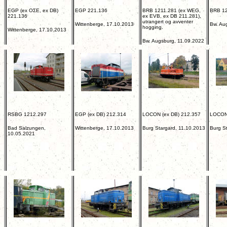
EGP (ex
O
Σ
E
, ex DB)
EGP 221.136
BRB 1211.281 (ex WEG,
BRB 12
221.136
ex EVB, ex DB 211.281),
utrangert og avventer
Wittenberge, 17.10.2013
Bw. Au
hogging.
Wittenberge, 17.10.2013
Bw. Augsburg, 11.09.2022
RSBG 1212.297
EGP (ex DB) 212.314
LOCON (ex DB) 212.357
LOCON
Bad Salzungen,
Wittenberge, 17.10.2013
Burg Stargard, 11.10.2013
Burg S
10.05.2021