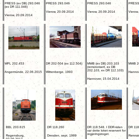
PRESS (ex DB) 293.046
PRESS 293.046
PRESS 293.046
PRESS
(ex DR 111.046)
Vierow, 20.09.2014
Vierow, 20.09.2014
Vierow
Vierow, 20.09.2014
WFL 202.453
DR 202-504 (ex 112.504)
MWB (ex DB) 203.103
MWB 2
(remotorisert, ex DB
202.103, ex DR 112.103)
Angermünde, 22.06.2015
Wittenberge, 1993
Hannov
Hannover, 15.04.2014
BBL 203.615
DR 118.260
DR 118.548. I DDR-tiden
DR 118
var dette loket reservert for
regjeringstoget.
Regensburg,
Dresden, sept. 1989
Rennst
02.09.2012