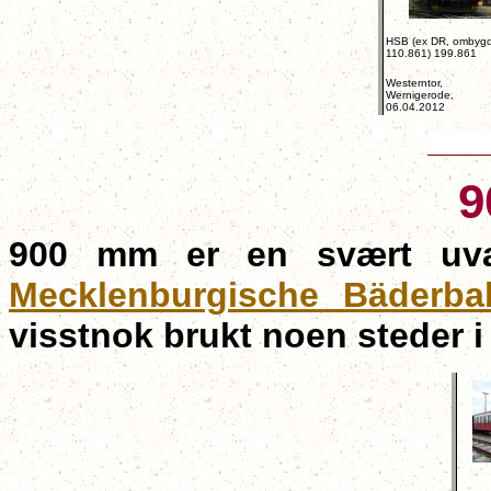
HSB (ex DR, ombygd
110.861) 199.861
Westerntor,
Wernigerode,
06.04.2012
9
900 mm er en svært uva
Mecklenburgische Bäderba
visstnok brukt noen steder i