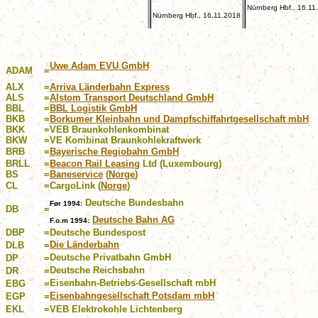
Nürnberg Hbf., 16.11
Nürnberg Hbf., 16.11.2018
Uwe Adam EVU GmbH
ADAM
=
ALX
=
Arriva Länderbahn Express
ALS
=
Alstom Transport Deutschland GmbH
BBL
=
BBL Logistik GmbH
BKB
=
Borkumer Kleinbahn und Dampfschiffahrtgesellschaft mbH
BKK
=
VEB Braunkohlenkombinat
BKW
=
VE Kombinat Braunkohlekraftwerk
BRB
=
Bayerische Regiobahn GmbH
BRLL
=
Beacon Rail Leasing
Ltd (Luxembourg)
BS
=
Baneservice
(
Norge
)
CL
=
CargoLink (
Norge
)
Deutsche Bundesbahn
Før 1994:
DB
=
Deutsche Bahn AG
F.o.m 1994:
DBP
=
Deutsche Bundespost
Die Länderbahn
DLB
=
Deutsche Privatbahn GmbH
DP
=
Deutsche Reichsbahn
DR
=
Eisenbahn-Betriebs-Gesellschaft mbH
EBG
=
Eisenbahngesellschaft Potsdam mbH
EGP
=
EKL
=
VEB Elektrokohle Lichtenberg