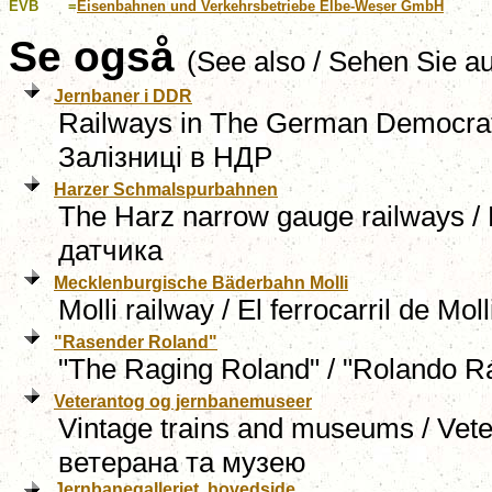
EVB
=
Eisenbahnen und Verkehrsbetriebe Elbe-Weser GmbH
Se også
(See also / Sehen Sie a
Jernbaner i DDR
Railways in The German Democrati
Залізниці в НДР
Harzer Schmalspurbahnen
The Harz narrow gauge railways / L
датчика
Mecklenburgische Bäderbahn Molli
Molli railway / El ferrocarril de Mo
"Rasender Roland"
"The Raging Roland" / "Rolando Rá
Veterantog og jernbanemuseer
Vintage trains and museums / Vet
ветерана та музею
Jernbanegalleriet, hovedside