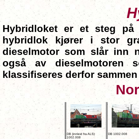
H
Hybridloket er et steg på
hybridlok kjører i stor g
dieselmotor som slår inn 
også av dieselmotoren s
klassifiseres derfor sammen
Nor
DB (innleid fra ALS)
DB 1002.008
1002.008