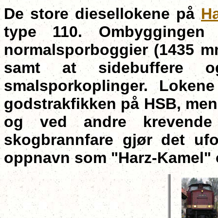
De store diesellokene på
H
type 110. Ombyggingen b
normalsporboggier (1435 mm
samt at sidebuffere o
smalsporkoplinger. Lokene 
godstrakfikken på HSB, men g
og ved andre krevende o
skogbrannfare gjør det uf
oppnavn som "Harz-Kamel" 