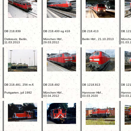
DB 218.839
DB 218.400 og 416
DB 218.413
DB 121
Ostkreutz, Berlin,
München Hbf.,
Berlin Hbf., 21.10.2013
Münche
11.03.2013
29.03.2012
01.03.
DB 218.481, 256 m.fl.
DB 218.492
DB 1218.813
DB 121
Puttgarten, juli 1992
München Hbf.,
Hannover Hbf.,
Hannov
03.04.2012
03.03.2020
03.03.