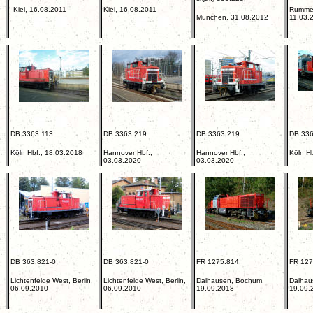
Kiel, 16.08.2011
Kiel, 16.08.2011
Rummel
München, 31.08.2012
11.03.
DB 3363.113
DB 3363.219
DB 3363.219
DB 336
Köln Hbf., 18.03.2018
Hannover Hbf.,
Hannover Hbf.,
Köln H
03.03.2020
03.03.2020
DB 363.821-0
DB 363.821-0
FR 1275.814
FR 127
Lichtenfelde West, Berlin,
Lichtenfelde West, Berlin,
Dalhausen, Bochum,
Dalhau
06.09.2010
06.09.2010
19.09.2018
19.09.