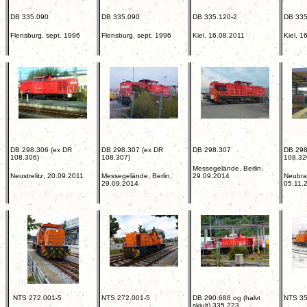
DB 335.090
DB 335.090
DB 335.120-2
DB 335
Flensburg, sept. 1996
Flensburg, sept. 1996
Kiel, 16.08.2011
Kiel, 1
DB 298.306 (ex DR
DB 298.307 (ex DR
DB 298.307
DB 298
108.306)
108.307)
108.32
Messegelände, Berlin,
Neustrelitz, 20.09.2011
Messegelände, Berlin,
29.09.2014
Neubra
29.09.2014
05.11.
NTS 272.001-5
NTS 272.001-5
DB 290.688 og (halvt
NTS 35
skjult) 335.223