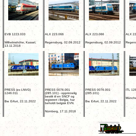
EVB 1223.033
ALX 223.066
ALX 223.066
ALX 22
Wilhelmshöhe, Kassel,
Regensburg, 02.09.2012
Regensburg, 02.09.2012
Regens
13.11.2018
PRESS (ex LNVG)
PRESS 0076.001
PRESS 0076.001
ITL 12
1246.011
(285.101) - opprinnelig
(285.101)
bestilt til en SNCF og
Münche
registrert i Belgia, har
Bw. Erfurt, 22.11.2022
Bw. Erfurt, 22.11.2022
beholdt belgisk EVN.
Nürnberg, 17.11.2018