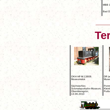
MBB 1
Bad D
Te
OKH HF-M.13808.
DR (
Museumslok
Muse
Sächsisches
Pomm
Schmalspurbahn-Museum,
Klei
Oberrittersgrün,
Putb
13.06.2010