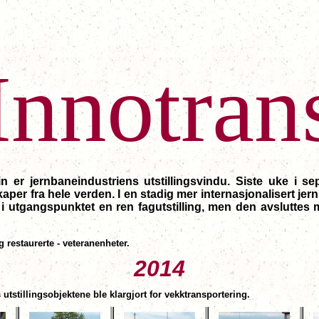
Innotran
lin er jernbaneindustriens utstillingsvindu. Siste uke i s
kaper fra hele verden. I en stadig mer internasjonalisert je
r i utgangspunktet en ren fagutstilling, men den avsluttes 
ig restaurerte - veteranenheter.
2014
s utstillingsobjektene ble klargjort for vekktransportering.