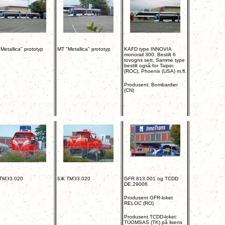
Metallica" prototyp
MT "Metallica" prototyp
KAFD type INNOVIA
monorail 300. Bestilt 6
tovogns sett. Samme type
bestilt også for Taipei
(ROC), Phoenix (USA) m.fl.
Produsent: Bombardier
(CN)
TM
Э
3.020
БЖ
TM
Э
3.020
GFR 813.001 og TCDD
DE.29006
Produsent GFR-loket
RELOC (RO)
Produsent TCDD-loket:
TÜOMSAS (TK) på lisens