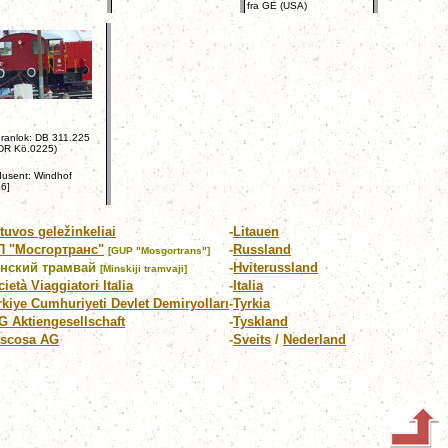
fra GE (USA)
ranlok: DB 311.225
 DR Kö.0225)
usent: Windhof
6]
tuvos geležinkeliai
-
Litauen
П "Мосгортранс"
-
Russland
[GUP "Mosgortrans"]
нский трамвай
-
Hviterussland
[Minskiji tramvaji]
ietà Viaggiatori Italia
-
Italia
rkiye Cumhuriyeti Devlet Demiryolları
-
Tyrkia
G Aktiengesellschaft
-
Tyskland
scosa AG
-
Sveits
/
Nederland