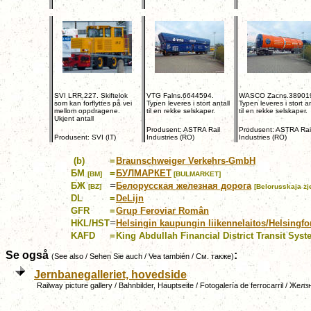
SVI LRR.227. Skiftelok
VTG Falns.6644594.
WASCO Zacns.38901
som kan forflyttes på vei
Typen leveres i stort antall
Typen leveres i stort an
mellom oppdragene.
til en rekke selskaper.
til en rekke selskaper.
Ukjent antall
Produsent: ASTRA Rail
Produsent: ASTRA Rai
Produsent: SVI (IT)
Industries (RO)
Industries (RO)
(b)
=
Braunschweiger Verkehrs-GmbH
БМ
=
БУЛМАРКЕТ
[BM]
[BULMARKET]
=
БЖ
Белорусская железная дорога
[BZ]
[Belorusskaja zj
DL
=
DeLijn
GFR
=
Grup Feroviar Român
=
HKL/HST
Helsingin kaupungin liikennelaitos/Helsingfor
KAFD
=
King Abdullah Financial District Transit Sys
Se også
:
(See also / Sehen Sie auch / Vea también /
См. также
)
Jernbanegalleriet, hovedside
Railway picture gallery / Bahnbilder, Hauptseite / Fotogalería de ferrocarril / 