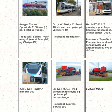
(b) type Tramino.
DL type "Flexity 2". Bestilt:
HKL/HST 402. To
Sporvidde 1100 mm. (b)
48 stk. med en opsjon på
prototypvogner levert.
har bestilt 18 vogner.
ytterligere 40.
Serieleveransen på 3
vogner starter i 2015.
Produsent: Solaris. Typen
Produsent: Bombardier
er også lever til Jena (DE)
Produsent: TransTech
og Olsztyn (PL).
Produsenten er aktuel
som anbyder ved
anskaffelsen av nye tr
til Oslo.
KAFD type INNOVIA
Б
M type MDD4 - med
Б
M type MDD4
monorail 300
demontert førerhytte og
opplastet på
transportvogn.
Produsent: Express
Service (BG)