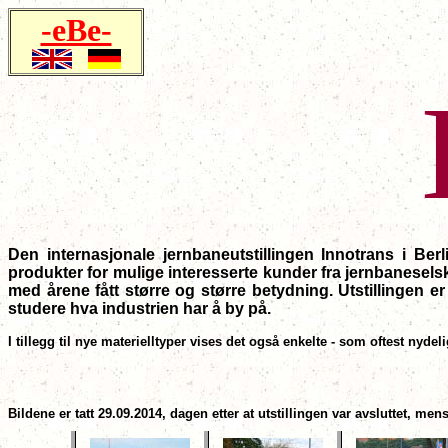
-eBe-
Den internasjonale jernbaneutstillingen Innotrans i Ber
produkter for mulige interesserte kunder fra jernbanesels
med årene fått større og større betydning. Utstillingen e
studere hva industrien har å by på.
I tillegg til nye materielltyper vises det også enkelte - som oftest nydel
Bildene er tatt 29.09.2014, dagen etter at utstillingen var avsluttet, men