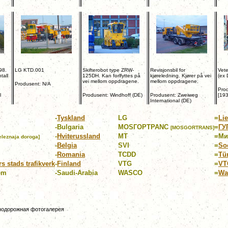
98.
LG KTD.001
Skifterobot type ZRW-
Revisjonsbil for
Vete
tall
125DH. Kan forlfyttes på
kjøreledning. Kjører på vei
(ex
vei mellom oppdragene.
mellom oppdragene.
Produsent: N/A
Prod
l
Produsent: Windhoff (DE)
Produsent: Zweiweg
[193
International (DE)
-
Tyskland
LG
=
Lie
-
Bulgaria
MOSГOPTPANC
=
ГУ
[MOSGORTRANS]
-
Hviterussland
MT
=
Ми
eleznaja doroga]
-
Belgia
SVI
=
Soc
-
Romania
TCDD
=
Tü
s stads trafikverk
-
Finland
VTG
=
VT
tem
-
Saudi-Arabia
WASCO
=
Wa
Желзнодорожная фотогалерея