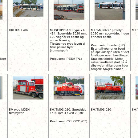
HKL/HST 402
MOS
ГOPTPANC
type 71-
MT "Metallica" prototyp.
MT "
414. Sporvidde 1520 mm.
1520 mm sporvidde. Ingen
8
120 vogner er bestilt og
enheter bestilt.
under levering.
Tilsvarende type levert til
Produsent: Stadler (BY).
flere polske byer
.
Et antall vogner er bygd
(normalspor).
l
på spekulasjon uten at det
foreligger noen bestillinger.
ikker
Produsent: PESA (PL)
Stadlers fabrikk i Minsk
satser imidlertid stort på å
tilby typen til landene i det
tidligere Sovjetunionen
Б
M type MDD4 -
БЖ
TM
Э
3.020. Sporvidde
БЖ
TM
Э
3.020
БЖ
førerhytten
1520 mm. Levert 20 stk.
Produsent: CZ LOCO (CZ)