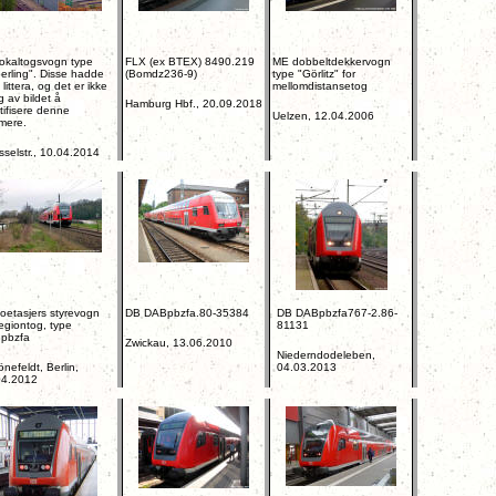
okaltogsvogn type
FLX (ex BTEX) 8490.219
ME dobbeltdekkervogn
berling". Disse hadde
(Bomdz236-9)
type "Görlitz" for
e littera, og det er ikke
mellomdistansetog
g av bildet å
Hamburg Hbf., 20.09.2018
tifisere denne
Uelzen, 12.04.2006
mere.
selstr., 10.04.2014
oetasjers styrevogn
DB DABpbzfa.80-35384
DB DABpbzfa767-2.86-
regiontog, type
81131
pbzfa
Zwickau, 13.06.2010
Niederndodeleben,
nefeldt, Berlin,
04.03.2013
04.2012