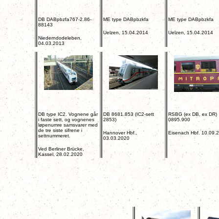
DB DABpbzfa767-2.86-
ME type DABpbzkfa
ME type DABpbzkfa
88143
Uelzen, 15.04.2014
Uelzen, 15.04.2014
Niederndodeleben,
04.03.2013
DB type IC2. Vognene går
DB 8681.853 (IC2-sett
RSBG (ex DB, ex DR)
i faste sett, og vognenes
2853)
0895.900
løpenumre samsvarer med
de tre siste sifrene i
Hannover Hbf.,
Eisenach Hbf. 10.09.
settnummeret.
03.03.2020
Ved Berliner Brücke,
Kassel, 28.02.2020