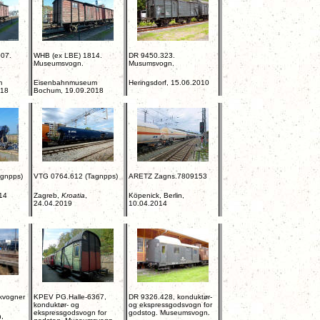
07.
WHB (ex LBE) 1814.
DR 9450.323.
Museumsvogn.
Musumsvogn.
m
Eisenbahnmuseum
Heringsdorf, 15.06.2010
018
Bochum, 19.09.2018
gnpps)
VTG 0764.612 (Tagnpps)
ARETZ Zagns.7809153
14
Zagreb,
Kroatia
,
Köpenick, Berlin,
24.04.2019
10.04.2014
kvogner
KPEV PG.Halle-6367,
DR 9326.428, konduktør-
konduktør- og
og ekspressgodsvogn for
ekspressgodsvogn for
godstog. Museumsvogn.
n,