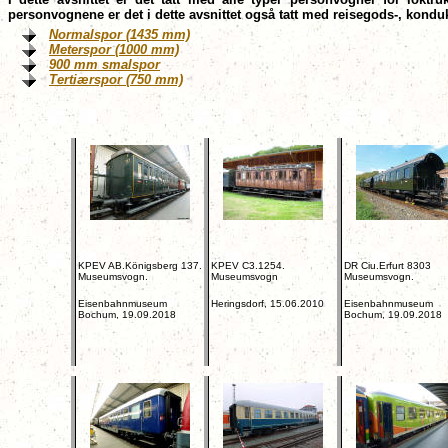
personvognene er det i dette avsnittet også tatt med reisegods-, kond
Normalspor (1435 mm)
Meterspor (1000 mm)
900 mm smalspor
Tertiærspor (750 mm)
KPEV AB.Königsberg 137.
KPEV C3.1254.
DR Ciu.Erfurt 8303
Museumsvogn.
Museumsvogn
Museumsvogn.
Eisenbahnmuseum
Heringsdorf, 15.06.2010
Eisenbahnmuseum
Bochum, 19.09.2018
Bochum, 19.09.2018