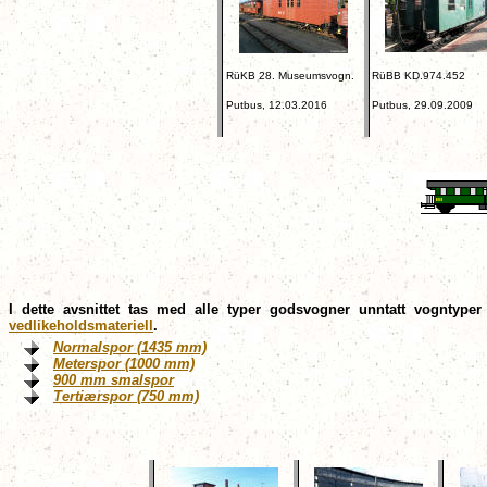
RüKB 28. Museumsvogn.
RüBB KD.974.452
Putbus, 12.03.2016
Putbus, 29.09.2009
I dette avsnittet tas med alle typer godsvogner unntatt vogntype
vedlikeholdsmateriell
.
Normalspor (1435 mm)
Meterspor (1000 mm)
900 mm smalspor
Tertiærspor (750 mm)