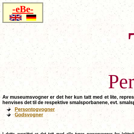
-eBe-
Pe
Av museumsvogner er det her kun tatt med et lite, repr
henvises det til de respektive smalsporbanene, evt. sma
Persontogvogner
Godsvogner
I dette avsnittet er det tatt med alle typer personvogner for lok