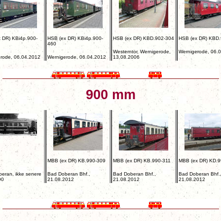
 DR) KBi4p.900-
HSB (ex DR) KBi4p.900-
HSB (ex DR) KBD.902-304
HSB (ex DR) KBD.
460
Westerntor, Wernigerode,
Wernigerode, 06.
rode, 06.04.2012
Wernigerode, 06.04.2012
13.08.2006
900 mm
MBB (ex DR) KB.990-309
MBB (ex DR) KB.990-311
MBB (ex DR) KD.9
eran, ikke senere
Bad Doberan Bhf.,
Bad Doberan Bhf.,
Bad Doberan Bhf.
90
21.08.2012
21.08.2012
21.08.2012