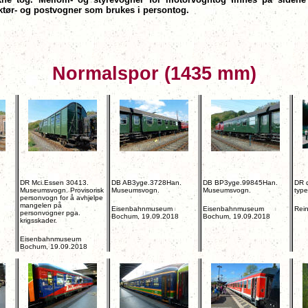
uktør- og postvogner som brukes i persontog.
Normalspor (1435 mm)
DR Mci.Essen 30413.
DB AB3yge.3728Han.
DB BP3yge.99845Han.
DR 
Museumsvogn. Provisorisk
Museumsvogn.
Museumsvogn.
typ
personvogn for å avhjelpe
mangelen på
Eisenbahnmuseum
Eisenbahnmuseum
Rein
personvogner pga.
Bochum, 19.09.2018
Bochum, 19.09.2018
krigsskader.
Eisenbahnmuseum
Bochum, 19.09.2018