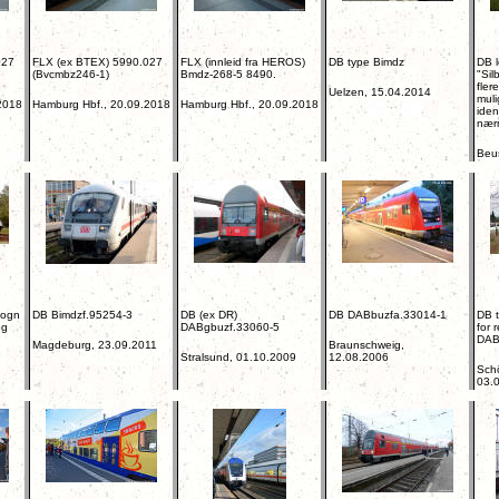
027
FLX (ex BTEX) 5990.027
FLX (innleid fra HEROS)
DB type Bimdz
DB l
(Bvcmbz246-1)
Bmdz-268-5 8490.
"Sil
fler
Uelzen, 15.04.2014
muli
2018
Hamburg Hbf., 20.09.2018
Hamburg Hbf., 20.09.2018
iden
nær
Beus
vogn
DB Bimdzf.95254-3
DB (ex DR)
DB DABbuzfa.33014-1
DB t
og
DABgbuzf.33060-5
for 
DAB
Magdeburg, 23.09.2011
Braunschweig,
Stralsund, 01.10.2009
12.08.2006
Schö
03.