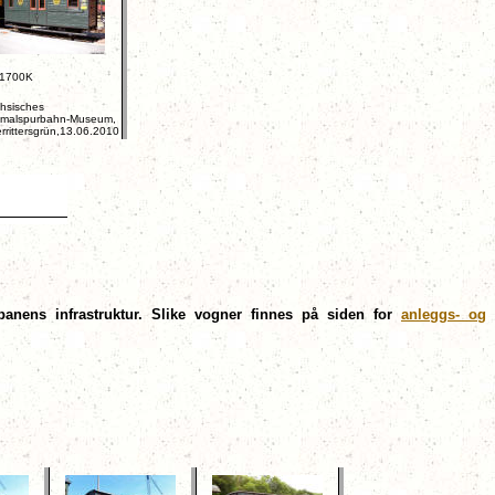
1700K
hsisches
malspurbahn-Museum,
rrittersgrün,13.06.2010
anens infrastruktur. Slike vogner finnes på siden for
anleggs- og