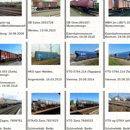
gner og
DB Ealos.5931728
DB Omm.891937.
WBH (ex LBE?) 10
dlikeholdsmateriell
Museumsvogn.
Museumsvogn.
Werdau, 13.06.2010
burg, 18.08.2006
Eisenbahnmuseum
Eisenbahnmuseu
Bochum, 19.09.2018
Bochum, 19.09.2
.053 (Tcefs).
HKG type Hbbikks
VTG 0764.214 (Tagnpps)
VTG 0764.214 (Ta
svogn.
Angemünde, 16.03.2015
Viernow, 20.09.2014
Viernow, 20.09.20
ahnmuseum
, 19.09.2018
Zagns. 7809761
GTAXD Zans.7837623
VTG Zans.7844022
VTG og GTAX tan
, Berlin,
Schönefeldt, Berlin,
Schönefeldt, Berlin,
Schönefeldt, Berli