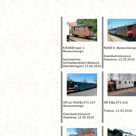
KSStEB type C.
RüKB 9. Museumsvogn
Museumsvogn.
Eisenbahnmuseum
Sächsisches
Gramzow, 12.05.2016
Schmalspurbahn-Museum,
Oberrittersgrün,13.06.2010
DR (ex RüKB) 971-107.
DR KBp.971-214
Museumsvogn.
Putbus, 12.03.2016
Eisenbahnmuseum
Gramzow, 12.05.2016