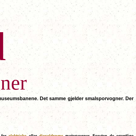
d
ner
og museumsbanene. Det samme gjelder smalsporvogner. Der
e for
elektriske
eller
dieseldrevne
motorvogner. Foruten de egentlige