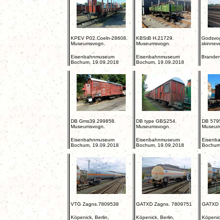
KPEV P02.Coeln-28608.
KBStB H.21729.
Godsvo
Museumsvogn.
Museumsvogn.
skinneve
Eisenbahnmuseum
Eisenbahnmuseum
Branden
Bochum, 19.09.2018
Bochum, 19.09.2018
DB Gms39.299858.
DB type GBS254.
DB 5795
Museumsvogn.
Museumsvogn.
Museum
Eisenbahnmuseum
Eisenbahnmuseum
Eisenb
Bochum, 19.09.2018
Bochum, 19.09.2018
Bochum
VTG Zagns.7809538
GATXD Zagns. 7809751
GATXD 
Köpenick, Berlin,
Köpenick, Berlin,
Köpenick