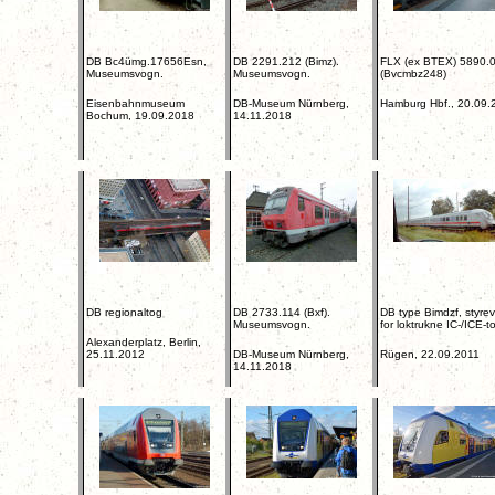
DB Bc4ümg.17656Esn,
DB 2291.212 (Bimz).
FLX (ex BTEX) 5890.
Museumsvogn.
Museumsvogn.
(Bvcmbz248)
Eisenbahnmuseum
DB-Museum Nürnberg,
Hamburg Hbf., 20.09.
Bochum, 19.09.2018
14.11.2018
DB regionaltog
DB 2733.114 (Bxf).
DB type Bimdzf, styre
Museumsvogn.
for loktrukne IC-/ICE-t
Alexanderplatz, Berlin,
25.11.2012
DB-Museum Nürnberg,
Rügen, 22.09.2011
14.11.2018