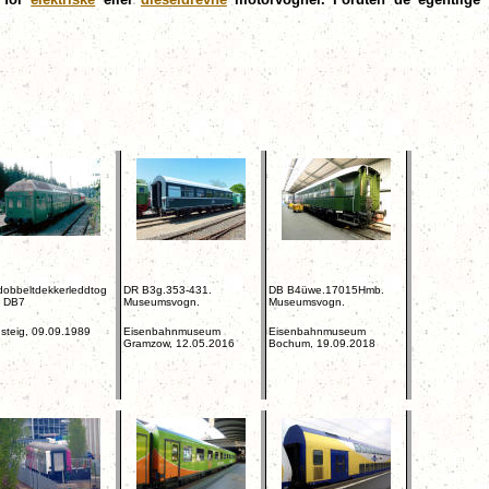
dobbeltdekkerleddtog
DR B3g.353-431.
DB B4üwe.17015Hmb.
e DB7
Museumsvogn.
Museumsvogn.
steig, 09.09.1989
Eisenbahnmuseum
Eisenbahnmuseum
Gramzow, 12.05.2016
Bochum, 19.09.2018