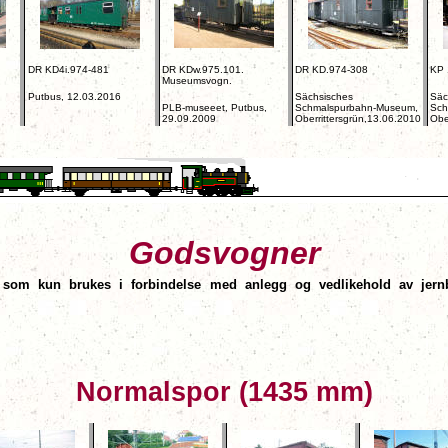
DR KD4i.974-481
DR KDw.975.101.
DR KD.974-308
KP 
Museumsvogn.
Putbus, 12.03.2016
Sächsisches
Säc
PLB-museeet, Putbus,
Schmalspurbahn-Museum,
Sch
29.09.2009
Oberrittersgrün,13.06.2010
Obe
Gods
vogner
r som kun brukes i forbindelse med anlegg og vedlikehold av jernb
Normalspor (1435 mm)