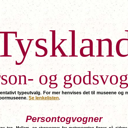
Tysklan
rson- og godsvog
esentativt typeutvalg. For mer henvises det til museene 
lspormuseene.
Se lenkelisten
.
Persontogvogner
trukne tog. Mellom- og styrevogner for motorvogntog finnes på siden