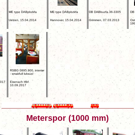
ME type DABpbzkfa
ME type DABpbzkfa
DB DABbuzfa.36-3305
DB
Uelzen, 15.04.2014
Hannover, 15.04.2014
Grimmen, 07.03.2013
Ost
19
RSBG 0895.900, interiør
- smakfull luksus!
2017
Eisenach Hbf.
10.09.2017
Meterspor (1000 mm)