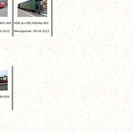
902-306
HSB (ex DR) KBD4ip.902
04.2012
Wernigerode, 06.04.2012
96-004
,