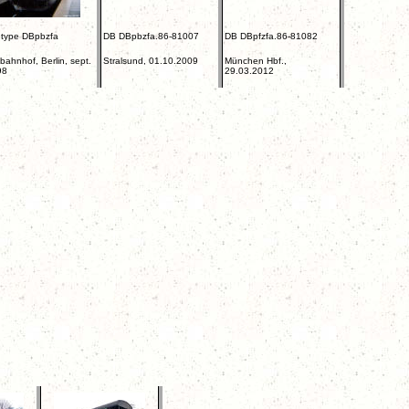
 type
DBpbzfa
DB DBpbzfa.86-81007
DB DBpfzfa.86-81082
bahnhof, Berlin, sept.
Stralsund, 01.10.2009
München Hbf.,
98
29.03.2012