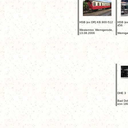
HSB (ex DR) KB.900-512
HSB (ex
456
Westerntor, Wernigerode,
13.08.2006
Wernige
DHE 3
Bad Dob
enn 18