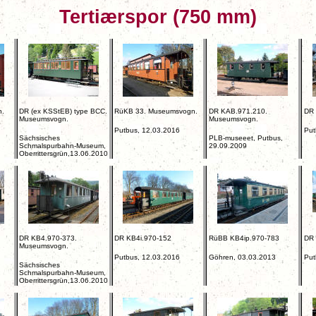
Tertiærspor (750 mm)
.
DR (ex KSStEB) type BCC.
RüKB 33. Museumsvogn.
DR KAB.971.210
.
DR
Museumsvogn.
Museumsvogn.
Putbus, 12.03.2016
Put
Sächsisches
PLB-museeet, Putbus,
Schmalspurbahn-Museum,
29.09.2009
Oberrittersgrün,13.06.2010
DR KB4.970-373.
DR KB4i.970-152
RüBB KB4ip.970-783
DR 
Museumsvogn.
Putbus, 12.03.2016
Göhren, 03.03.2013
Put
Sächsisches
Schmalspurbahn-Museum,
Oberrittersgrün,13.06.2010