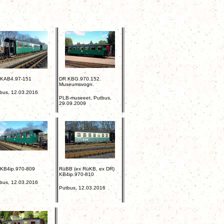
 KAB4.97-151
DR KBG.970.152
.
Museumsvogn.
bus, 12.03.2016
PLB-museeet, Putbus,
29.09.2009
KB4ip.970-809
RüBB (ex RüKB, ex DR)
KB4ip.970-810
bus, 12.03.2016
Putbus, 12.03.2016