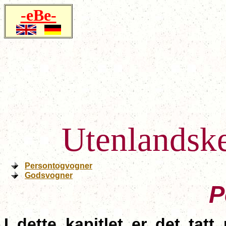
-eBe-
Utenlandske
Persontogvogner
Godsvogner
P
I dette kapitlet er det tat