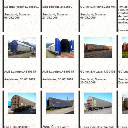
DB (RD) Hbbillns.2458501
SBB Hbbillns.2462660
GC (ex SJ) Hbins.2265764
TWA (e
Hiirrs.
identifi
Sundland, Drammen,
Sundland, Drammen,
Sundland, Drammen,
det for
06.05.2006
27.05.2006
06.05.2006
steds 
merkin
Hønefo
ALG Laaeilprs.4380345
ALG Laaeilprs.4380345
GC (ex SJ) Laais.4359403
GC Ln
Åndalsnes, 30.07.2009
Åndalsnes, 30.07.2009
Sundland, Drammen,
Sundla
20.08.2006
Dramme
SNCF Rils.3540005
ŽSSK (ŽSSK-Cargo)
GC (ex SJ) Rilns.3546045
GC (ex