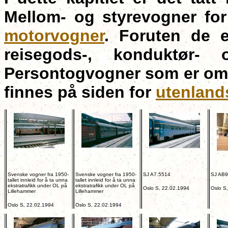
Mellom- og styrevogner fo
motorvogner
. Foruten de 
reisegods-, konduktør
Persontogvogner som er omin
finnes på siden for
utenland
Svenske vogner fra 1950-
Svenske vogner fra 1950-
SJ A7.5514
SJ AB9
tallet innleid for å ta unna
tallet innleid for å ta unna
ekstratrafikk under OL på
ekstratrafikk under OL på
Oslo S, 22.02.1994
Oslo S
Lillehammer
Lillehammer
Oslo S, 22.02.1994
Oslo S, 22.02.1994