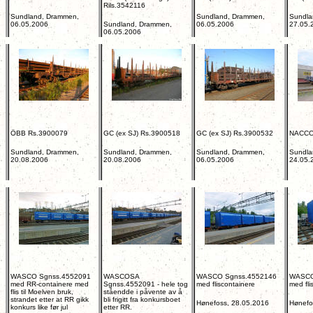
Rils.3542116
Sundland, Drammen,
Sundland, Drammen,
Sundla
06.05.2006
Sundland, Drammen,
06.05.2006
27.05.
06.05.2006
ÖBB Rs.3900079
GC (ex SJ) Rs.3900518
GC (ex SJ) Rs.3900532
NACCO
Sundland, Drammen,
Sundland, Drammen,
Sundland, Drammen,
Sundla
20.08.2006
20.08.2006
06.05.2006
24.05.
WASCO Sgnss.4552091
WASCOSA
WASCO Sgnss.4552146
WASCO
med RR-containere med
Sgnss.4552091 - hele tog
med fliscontainere
med fli
flis til Moelven bruk,
ståendde i påvente av å
strandet etter at RR gikk
bli frigitt fra konkursboet
Hønefoss, 28.05.2016
Hønefo
konkurs like før jul
etter RR.