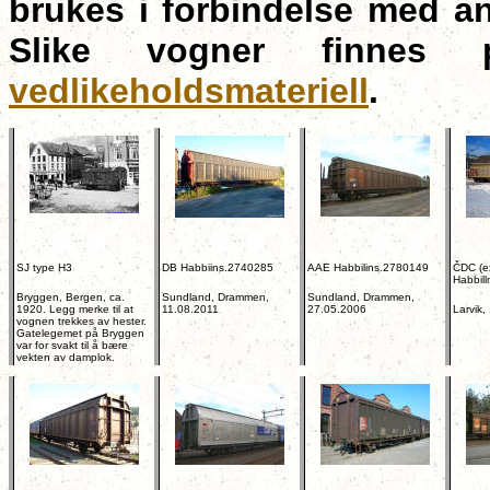
brukes i forbindelse med an
Slike vogner finne
vedlikeholdsmateriell
.
SJ type H3
DB Habbiins.2740285
AAE Habbilins.2780149
Č
DC (
Habbil
Bryggen, Bergen, ca.
Sundland, Drammen,
Sundland, Drammen,
1920. Legg merke til at
11.08.2011
27.05.2006
Larvik,
vognen trekkes av hester.
Gatelegemet på Bryggen
var for svakt til å bære
vekten av damplok.