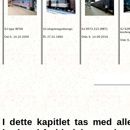
SJ type BFS9
SJ ekspressgodsvogn
SJ 8573.213 (RB7)
SJ S2R
konfer
Osl S, 14.10.2006
Ål, 27.01.1994
Oslo S, 14.09.2019
Oslo S
I dette kapitlet tas med a