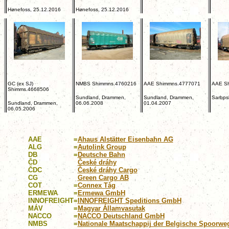
Hønefoss, 25.12.2016
Hønefoss, 25.12.2016
GC (ex SJ)
NMBS Shimmns.4760216
AAE Shimmns.4777071
AAE S
Shimms.4668506
Sundland, Drammen,
Sundland, Drammen,
Sarbps
Sundland, Drammen,
06.06.2008
01.04.2007
06.05.2006
AAE
=
Ahaus Alstätter Eisenbahn AG
ALG
=
Autolink Group
DB
=
Deutsche Bahn
ČD
České dráhy
ČDC
České dráhy Cargo
CG
Green Cargo AB
COT
=
Connex Tåg
ERMEWA
=
Ermewa GmbH
INNOFREIGHT
=
INNOFREIGHT Speditions GmbH
MÁV
=
Magyar Államvasutak
NACCO
=
NACCO Deutschland GmbH
NMBS
=
Nationale Maatschappij der Belgische Spoorwe