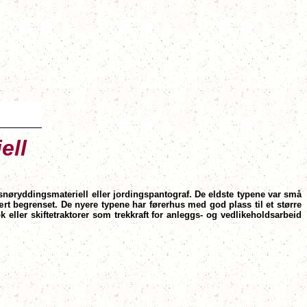
ell
 snøryddingsmateriell eller jordingspantograf. De eldste typene var små
ært begrenset. De nyere typene har førerhus med god plass til et større
 eller skiftetraktorer som trekkraft for anleggs- og vedlikeholdsarbeid