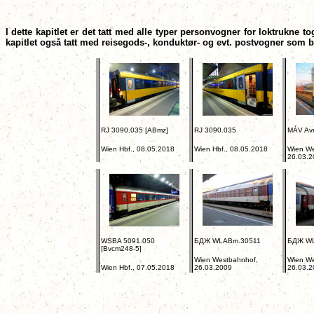
I dette kapitlet er det tatt med alle typer personvogner for loktrukne 
kapitlet også tatt med reisegods-, konduktør- og evt. postvogner som b
RJ 3090.035 [ABmz]
RJ 3090.035
MÁV Av
Wien Hbf., 08.05.2018
Wien Hbf., 08.05.2018
Wien We
26.03.2
WSBA 5091.050
БДЖ WLABm.30511
БДЖ WL
[Bvcm248-5]
Wien Westbahnhof,
Wien We
Wien Hbf., 07.05.2018
26.03.2009
26.03.2