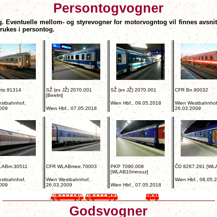
Persontog
vogner
tog. Eventuelle mellom- og styrevogner for motorvogntog vil finnes avsnit
rukes i persontog.
mz.91314
SŽ (ex JŽ) 2070.001
SŽ (ex JŽ) 2070.001
CFR Bn.90032
[Beelm]
stbahnhof,
Wien Hbf., 09.05.2018
Wien Westbahnhof
009
Wien Hbf., 07.05.2018
26.03.2009
ABm.30511
CFR WLABmee.70003
PKP 7090.008
ČD 8267.291 [WL
[WLAB10mnouz]
stbahnhof,
Wien Westbahnhof,
Wien Hbf., 08.05.
009
26.03.2009
Wien Hbf., 07.05.2018
Godsvogner