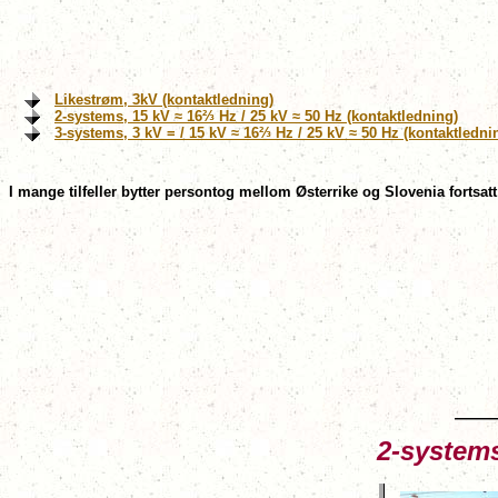
Likestrøm, 3kV (kontaktledning)
2-systems, 15 kV ≈ 16⅔ Hz / 25 kV ≈ 50 Hz (kontaktledning)
3-systems, 3 kV = / 15 kV ≈ 16⅔ Hz / 25 kV ≈ 50 Hz (kontaktledni
I mange tilfeller bytter persontog mellom Østerrike og Slovenia fortsat
2-systems