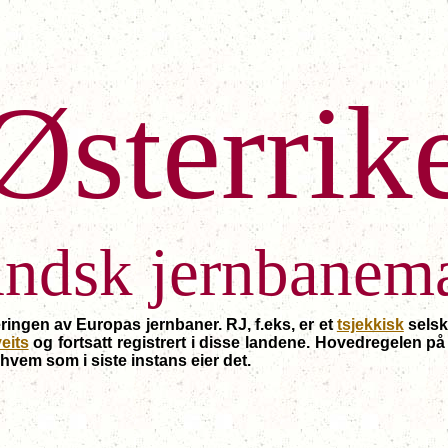
Østerrik
ndsk jernbanema
eringen av Europas jernbaner. RJ, f.eks, er et
tsjekkisk
selsk
eits
og fortsatt registrert i disse landene. Hovedregelen på
 hvem som i siste instans eier det.