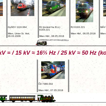
GySEV 1116.064
RJ (innleid fra ELL)
RJ 6193.221
MÁV 
6193.221
Wien, Unter St. Veit,
Wien Hbf., 08.05.2018
Wien
26.03.2009
Wien Hbf., 08.05.2018
kV = / 15 kV ≈ 16⅔ Hz / 25 kV ≈ 50 Hz (k
ČD 7380.002
Wien Hbf., 07.05.2018