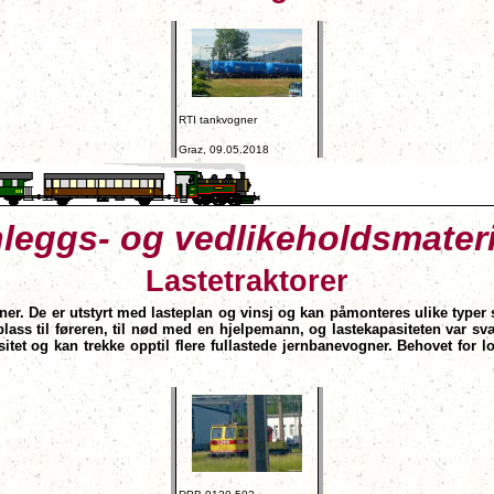
RTI tankvogner
Graz, 09.05.2018
leggs- og vedlikeholdsmateri
Lastetraktorer
kiner. De er utstyrt med lasteplan og vinsj og kan påmonteres ulike typer
lass til føreren, til nød med en hjelpemann, og lastekapasiteten var sv
t og kan trekke opptil flere fullastede jernbanevogner. Behovet for lok