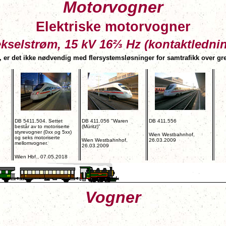
Motorvogner
Elektriske motorvogner
kselstrøm, 15 kV 16⅔ Hz (kontaktledni
r det ikke nødvendig med flersystemsløsninger for samtrafikk over gre
DB 5411.504. Settet
DB 411.056 "Waren
DB 411.556
består av to motoriserte
(Müritz)"
styrevogner (0xx og 5xx)
Wien Westbahnhof,
og seks motoriserte
Wien Westbahnhof,
26.03.2009
mellomvogner.
26.03.2009
Wien Hbf., 07.05.2018
Vogner