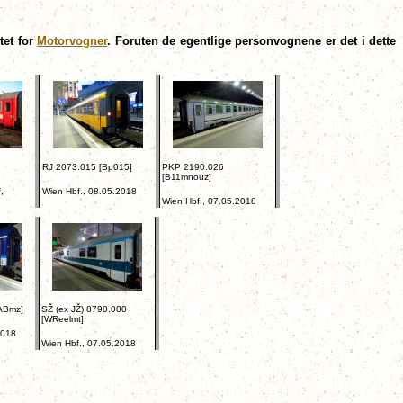
tet for
Motorvogner
. Foruten de egentlige personvognene er det i dette
RJ 2073.015 [Bp015]
PKP 2190.026
[B11mnouz]
,
Wien Hbf., 08.05.2018
Wien Hbf., 07.05.2018
ABmz]
SŽ (ex JŽ) 8790.000
[WReelmt]
2018
Wien Hbf., 07.05.2018