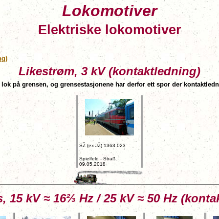
Lokomotiver
Elektriske lokomotiver
ng)
Likestrøm, 3 kV (kontaktledning)
t lok på grensen, og grensestasjonene har derfor ett spor der kontaktledn
SŽ (ex JŽ) 1363.023
Spielfeld - Straß,
09.05.2018
, 15 kV ≈ 16⅔ Hz / 25 kV ≈ 50 Hz (konta