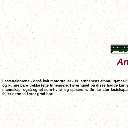
An
Lastetraktorene - også kalt motortraller - er jernbanens alt-mulig-mas
og kunne bare trekke lette tilhengere. Førerhuset på disse hadde kun p
mannskap, også egnet som hvile- og spiserom. De har stor lastekapasite
faller dermed i stor grad bort.